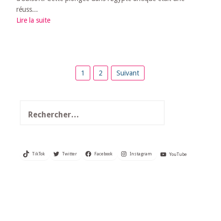
réuss...
Lire la suite
Pagination
1
2
Suivant
des
publications
Rechercher :
TikTok
Twitter
Facebook
Instagram
YouTube