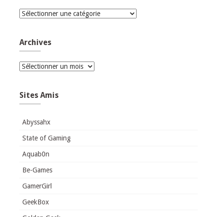
Catégories
Archives
Archives
Sites Amis
Abyssahx
State of Gaming
Aquab0n
Be-Games
GamerGirl
GeekBox