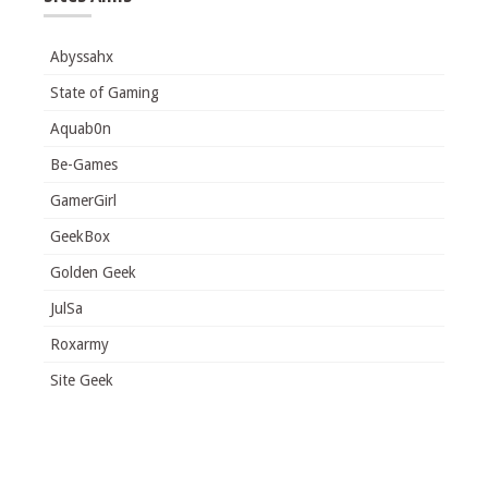
Abyssahx
State of Gaming
Aquab0n
Be-Games
GamerGirl
GeekBox
Golden Geek
JulSa
Roxarmy
Site Geek