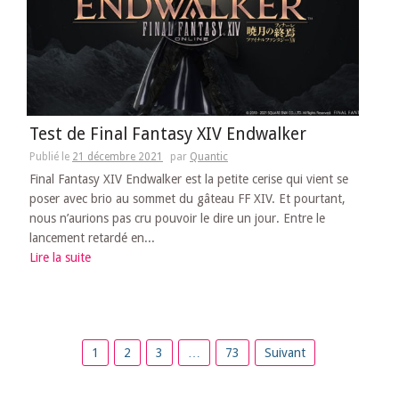
Test de Final Fantasy XIV Endwalker
Publié le
21 décembre 2021
par
Quantic
Final Fantasy XIV Endwalker est la petite cerise qui vient se
poser avec brio au sommet du gâteau FF XIV. Et pourtant,
nous n’aurions pas cru pouvoir le dire un jour. Entre le
lancement retardé en...
Lire la suite
Pagination
1
2
3
…
73
Suivant
des