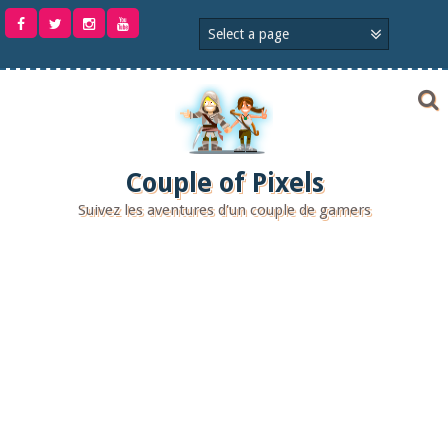
Aller
au
contenu
Couple of Pixels
Suivez les aventures d'un couple de gamers