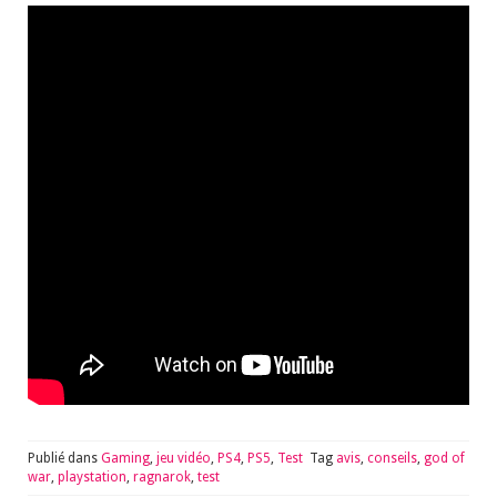
Publié dans
Gaming
,
jeu vidéo
,
PS4
,
PS5
,
Test
Tag
avis
,
conseils
,
god of
war
,
playstation
,
ragnarok
,
test