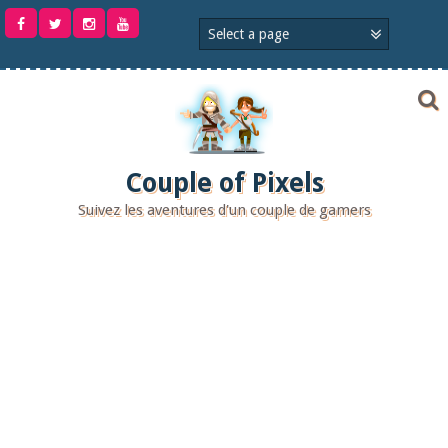
Aller
au
contenu
Couple of Pixels
Suivez les aventures d'un couple de gamers