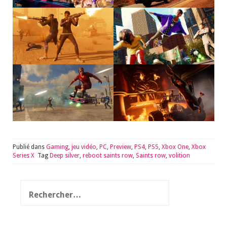
Publié dans
Gaming
,
jeu vidéo
,
PC
,
Preview
,
PS4
,
PS5
,
Xbox One
,
Xbox
Series X
Tag
Deep silver
,
reboot saints row
,
Saints row
,
volition
Rechercher :