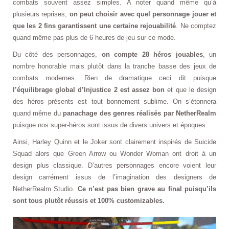
combats souvent assez simples. A noter quand même qu’à
plusieurs reprises,
on peut choisir avec quel personnage jouer et
que les 2 fins garantissent une certaine rejouabilité
. Ne comptez
quand même pas plus de 6 heures de jeu sur ce mode.
Du côté des personnages,
on compte 28 héros jouables
, un
nombre honorable mais plutôt dans la tranche basse des jeux de
combats modernes. Rien de dramatique ceci dit puisque
l’équilibrage global d’Injustice 2 est assez bon
et que le design
des héros présents est tout bonnement sublime. On s’étonnera
quand même du
panachage des genres réalisés par NetherRealm
puisque nos super-héros sont issus de divers univers et époques.
Ainsi, Harley Quinn et le Joker sont clairement inspirés de Suicide
Squad alors que Green Arrow ou Wonder Woman ont droit à un
design plus classique. D’autres personnages encore voient leur
design carrément issus de l’imagination des designers de
NetherRealm Studio.
Ce n’est pas bien grave au final puisqu’ils
sont tous plutôt réussis et 100% customizables.