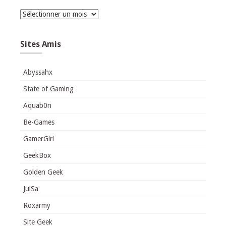
Archives
Sites Amis
Abyssahx
State of Gaming
Aquab0n
Be-Games
GamerGirl
GeekBox
Golden Geek
JulSa
Roxarmy
Site Geek