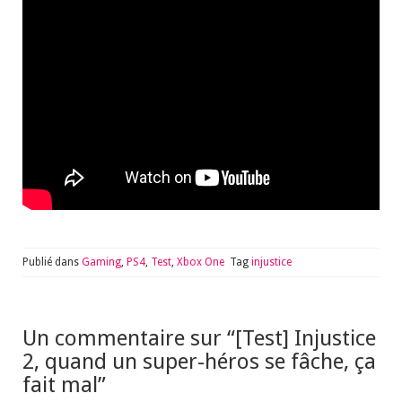
Publié dans
Gaming
,
PS4
,
Test
,
Xbox One
Tag
injustice
Un commentaire sur “
[Test] Injustice
2, quand un super-héros se fâche, ça
fait mal
”