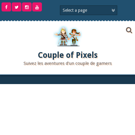
Aller
au
contenu
Couple of Pixels
Suivez les aventures d'un couple de gamers