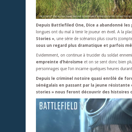
Depuis Battlefiled One, Dice a abandonné les
longues ont du mal à tenir le joueur en éveil. A la pl
Stories »
, une série de scénarios plus courts (comp
sous un regard plus dramatique et parfois 
Evidemment, on continue à trucider du soldat ennemi 
empreinte d’héroïsme
et on se sent donc bien pl
personnages que l’on incarne quelques heures durant
Depuis le criminel notoire quasi enrôlé de forc
sénégalais en passant par la jeune résistante 
stories » nous feront découvrir des histoires