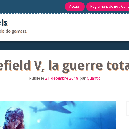
Accueil
Règlement de nos Con
ls
uple de gamers
efield V, la guerre to
Publié le
21 décembre 2018
par
Quantic
R