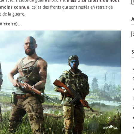
nue avec la seconde guerre mondiale.
Mais Dice choisit de nous
C
 moins connue
, celles des fronts qui sont restés en retrait de
e de la guerre.
A
 Victoire)…
A
S