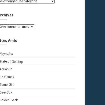
atégories
rchives
rchives
ites Amis
Abyssahx
State of Gaming
Aquab0n
Be-Games
GamerGirl
GeekBox
Golden Geek