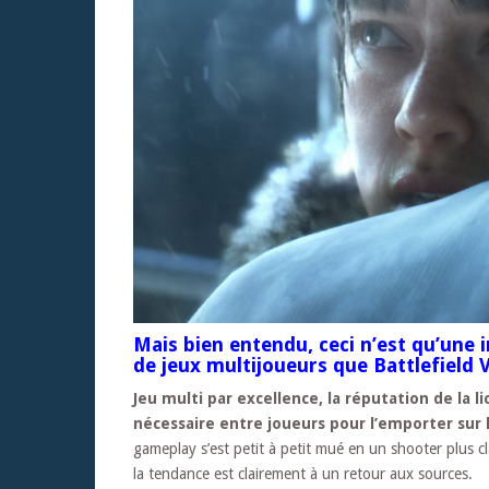
Mais bien entendu, ceci n’est qu’une i
de jeux multijoueurs que Battlefield 
Jeu multi par excellence, la réputation de la l
nécessaire entre joueurs pour l’emporter sur 
gameplay s’est petit à petit mué en un shooter plus cl
la tendance est clairement à un retour aux sources.