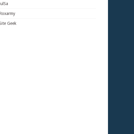
JulSa
Roxarmy
Site Geek