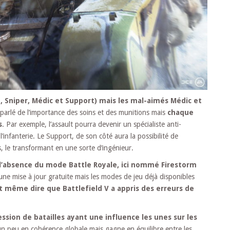
t, Sniper, Médic et Support) mais les mal-aimés Médic et
à parlé de l’importance des soins et des munitions mais
chaque
s
. Par exemple, l’assault pourra devenir un spécialiste anti-
infanterie. Le Support, de son côté aura la possibilité de
s, le transformant en une sorte d’ingénieur.
l’absence du mode Battle Royale, ici nommé Firestorm
une mise à jour gratuite mais les modes de jeu déjà disponibles
 même dire que Battlefield V a appris des erreurs de
ssion de batailles ayant une influence les unes sur les
un peu en cohérence globale mais gagne en équilibre entre les