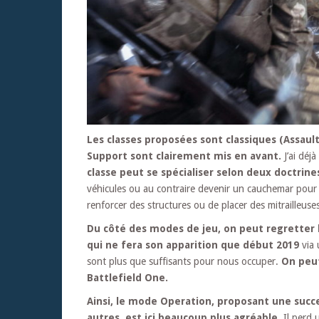
Les classes proposées sont classiques (Assaul
Support sont clairement mis en avant.
J’ai déj
classe peut se spécialiser selon deux doctrine
véhicules ou au contraire devenir un cauchemar pour l’
renforcer des structures ou de placer des mitrailleuse
Du côté des modes de jeu, on peut regretter 
qui ne fera son apparition que début 2019
via 
sont plus que suffisants pour nous occuper.
On peut
Battlefield One.
Ainsi, le mode Operation, proposant une succe
autres, est ici beaucoup plus agréable.
Il perd 