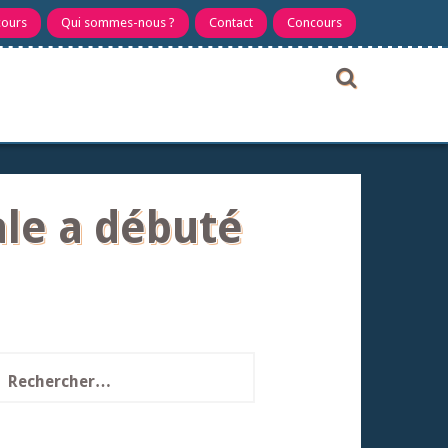
cours
Qui sommes-nous ?
Contact
Concours
tale a débuté
echercher :