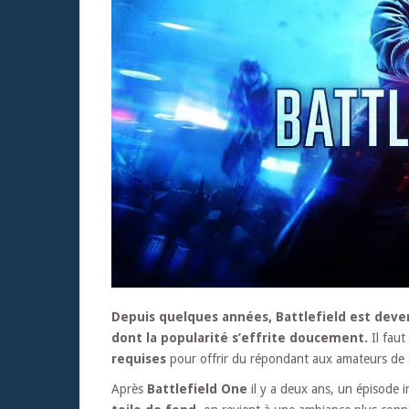
Depuis quelques années, Battlefield est deven
dont la popularité s’effrite doucement.
Il faut
requises
pour offrir du répondant aux amateurs de 
Après
Battlefield One
il y a deux ans, un épisode 