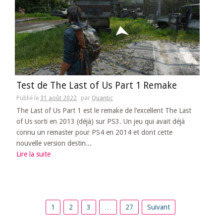
Test de The Last of Us Part 1 Remake
Publié le
31 août 2022
par
Quantic
The Last of Us Part 1 est le remake de l’excellent The Last
of Us sorti en 2013 (déjà) sur PS3. Un jeu qui avait déjà
connu un remaster pour PS4 en 2014 et dont cette
nouvelle version destin...
Lire la suite
Pagination
1
2
3
…
27
Suivant