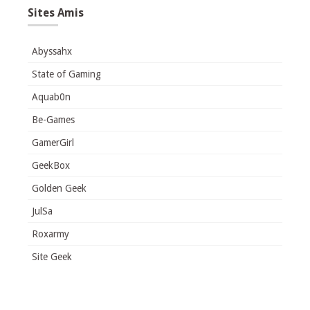
Sites Amis
Abyssahx
State of Gaming
Aquab0n
Be-Games
GamerGirl
GeekBox
Golden Geek
JulSa
Roxarmy
Site Geek