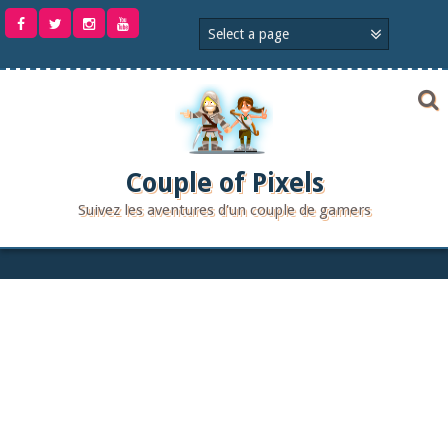
Aller
au
contenu
Couple of Pixels
Suivez les aventures d'un couple de gamers