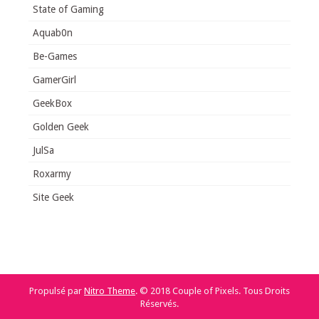
State of Gaming
Aquab0n
Be-Games
GamerGirl
GeekBox
Golden Geek
JulSa
Roxarmy
Site Geek
Propulsé par
Nitro Theme
.
© 2018 Couple of Pixels. Tous Droits
Réservés.