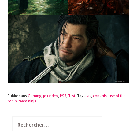
Publié dans
Gaming
,
jeu vidéo
,
PS5
,
Test
Tag
avis
,
conseils
,
rise of the
ronin
,
team ninja
Rechercher :