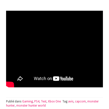
Publié dans
Gaming
,
PS4
,
Test
,
Xbox One
Tag
avis
,
capcom
,
monster
hunter
,
monster hunter world