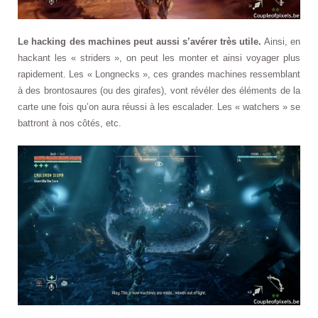
Le hacking des machines peut aussi s’avérer très utile.
Ainsi, en
hackant les « striders », on peut les monter et ainsi voyager plus
rapidement. Les « Longnecks », ces grandes machines ressemblant
à des brontosaures (ou des girafes), vont révéler des éléments de la
carte une fois qu’on aura réussi à les escalader. Les « watchers » se
battront à nos côtés, etc.