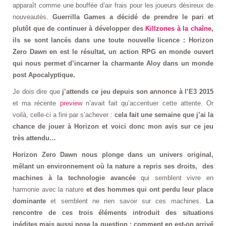
apparaît comme une bouffée d’air frais pour les joueurs désireux de
nouveautés.
Guerrilla Games a décidé de prendre le pari et
plutôt que de continuer à développer des
Killzones à la chaîne
,
ils se sont lancés dans une toute nouvelle licence : Horizon
Zero Dawn en est le résultat, un action RPG en monde ouvert
qui nous permet d’incarner la charmante Aloy dans un monde
post Apocalyptique.
Je dois dire que
j’attends ce jeu depuis son annonce à l’E3 2015
et ma récente
preview
n’avait fait qu’accentuer cette attente. Or
voilà, celle-ci a fini par s’achever :
cela fait une semaine que j’ai la
chance de jouer à Horizon et voici donc mon avis sur ce jeu
très attendu…
Horizon Zero Dawn nous plonge dans un univers original,
mêlant un environnement où la nature a repris ses droits, des
machines à la technologie avancée
qui semblent vivre en
harmonie avec la nature
et des hommes qui ont perdu leur place
dominante
et semblent ne rien savoir sur ces machines.
La
rencontre de ces trois éléments introduit des situations
inédites mais aussi pose la question : comment en est-on arrivé