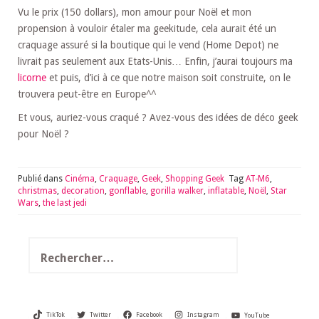
Vu le prix (150 dollars), mon amour pour Noël et mon
propension à vouloir étaler ma geekitude, cela aurait été un
craquage assuré si la boutique qui le vend (Home Depot) ne
livrait pas seulement aux Etats-Unis… Enfin, j’aurai toujours ma
licorne
et puis, d’ici à ce que notre maison soit construite, on le
trouvera peut-être en Europe^^
Et vous, auriez-vous craqué ? Avez-vous des idées de déco geek
pour Noël ?
Publié dans
Cinéma
,
Craquage
,
Geek
,
Shopping Geek
Tag
AT-M6
,
christmas
,
decoration
,
gonflable
,
gorilla walker
,
inflatable
,
Noël
,
Star
Wars
,
the last jedi
Rechercher :
TikTok
Twitter
Facebook
Instagram
YouTube