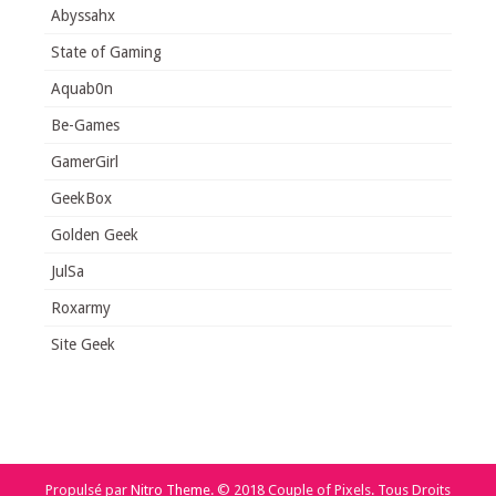
Abyssahx
State of Gaming
Aquab0n
Be-Games
GamerGirl
GeekBox
Golden Geek
JulSa
Roxarmy
Site Geek
Propulsé par
Nitro Theme
.
© 2018 Couple of Pixels. Tous Droits