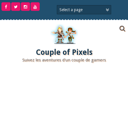
Aller
au
contenu
Couple of Pixels
Suivez les aventures d'un couple de gamers