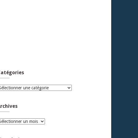
atégories
atégories
rchives
rchives