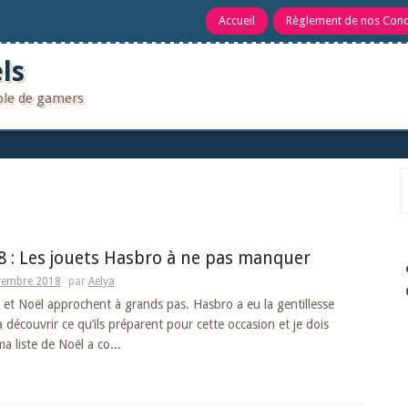
Accueil
Règlement de nos Con
ls
uple de gamers
R
8 : Les jouets Hasbro à ne pas manquer
vembre 2018
par
Aelya
s et Noël approchent à grands pas. Hasbro a eu la gentillesse
à découvrir ce qu’ils préparent pour cette occasion et je dois
a liste de Noël a co...