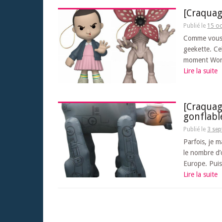
[Craquag
Publié le
15 o
Comme vous l
geekette. Cel
moment Wond
Lire la suite
[Craquag
gonflabl
Publié le
3 se
Parfois, je m
le nombre d’
Europe. Puis
Lire la suite