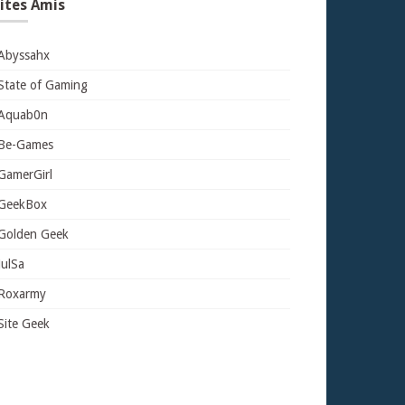
ites Amis
Abyssahx
State of Gaming
Aquab0n
Be-Games
GamerGirl
GeekBox
Golden Geek
JulSa
Roxarmy
Site Geek