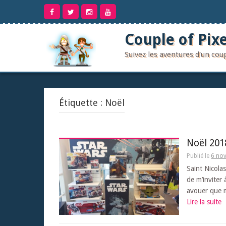
Aller
au
contenu
Couple of Pixe
Suivez les aventures d'un co
Étiquette :
Noël
Noël 201
Publié le
6 no
Saint Nicola
de m’inviter 
avouer que m
Lire la suite