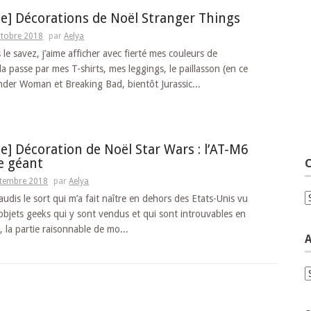
e] Décorations de Noël Stranger Things
ctobre 2018
par
Aelya
e savez, j’aime afficher avec fierté mes couleurs de
a passe par mes T-shirts, mes leggings, le paillasson (en ce
er Woman et Breaking Bad, bientôt Jurassic...
e] Décoration de Noël Star Wars : l’AT-M6
e géant
C
ptembre 2018
par
Aelya
C
audis le sort qui m’a fait naître en dehors des Etats-Unis vu
objets geeks qui y sont vendus et qui sont introuvables en
, la partie raisonnable de mo...
A
A