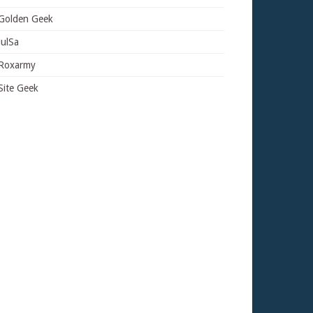
Golden Geek
JulSa
Roxarmy
Site Geek