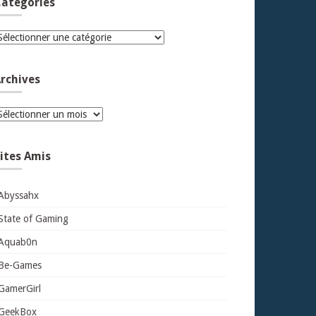
atégories
atégories
rchives
rchives
ites Amis
Abyssahx
State of Gaming
Aquab0n
Be-Games
GamerGirl
GeekBox