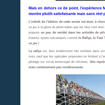
Mais en dehors ce de point, l’expérience
montre plutôt satisfaisante mais sans réel 
L’intérêt de l’édition de cette année est donc à cher
un jeu à la gloire du pilote italien que les fans vont donc
propose
un peu de variété dans les activités de pi
d’autres sports mécaniques comme
le Rallye, le Fas
ce jeu !
Le rallye
est, bien évidemment très similaire dans so
mois sauf que les spéciales proposées se limitent à l’
pilotage sur circuit entrecoupé de chicanes.
Une représ
mais certainement pas inintéressante.