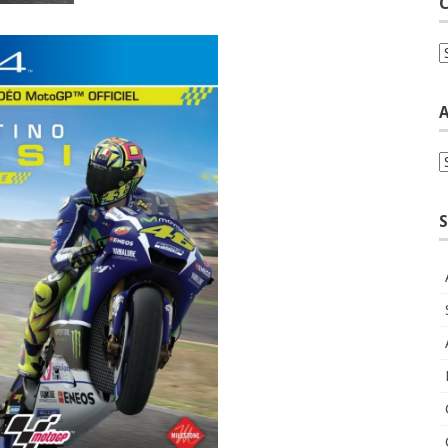
C
C
A
A
S