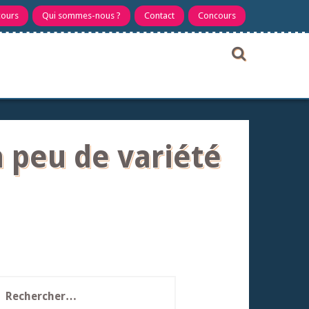
cours
Qui sommes-nous ?
Contact
Concours
n peu de variété
echercher :