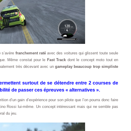
e s’avère
franchement raté
avec des voitures qui glissent toute seule
uque. Même constat pour le
Fast Track
dont le concept moto tout en
 finalement très décevant avec un
gameplay beaucoup trop simpliste
ermettent surtout de se détendre entre 2 courses de
bilité de passer ces épreuves « alternatives ».
ion d’un gain d’expérience pour son pilote que l’on pourra donc faire
tino Rossi lui-même. Un concept intéressant mais qui ne semble pas
ral du jeu.