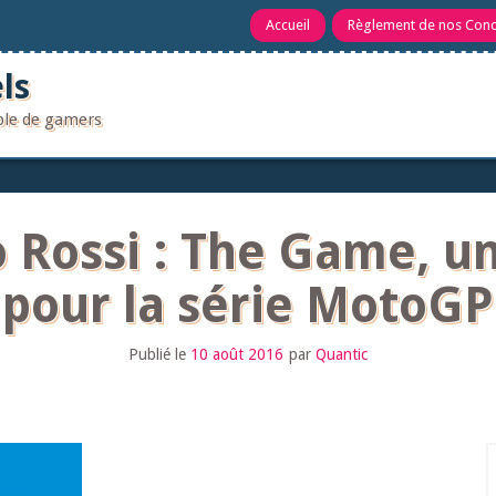
Accueil
Règlement de nos Con
ls
uple de gamers
o Rossi : The Game, u
pour la série MotoGP
Publié le
10 août 2016
par
Quantic
R