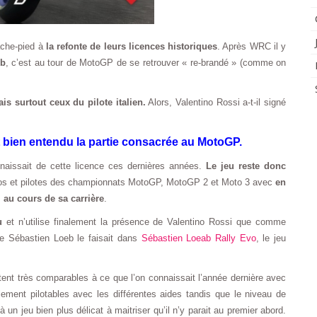
rache-pied à
la refonte de leurs licences historiques
. Après WRC il y
eb
, c’est au tour de MotoGP de se retrouver « re-brandé » (comme on
s surtout ceux du pilote italien.
Alors, Valentino Rossi a-t-il signé
 bien entendu la partie consacrée au MotoGP.
nnaissait de cette licence ces dernières années.
Le jeu reste donc
tos et pilotes des championnats MotoGP, MotoGP 2 et Moto 3 avec
en
 au cours de sa carrière
.
u
et n’utilise finalement la présence de Valentino Rossi que comme
e Sébastien Loeb le faisait dans
Sébastien Loeab Rally Evo
, le jeu
nt très comparables à ce que l’on connaissait l’année dernière avec
ement pilotables avec les différentes aides tandis que le niveau de
un jeu bien plus délicat à maitriser qu’il n’y parait au premier abord.