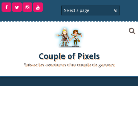
Aller
au
contenu
Couple of Pixels
Suivez les aventures d'un couple de gamers