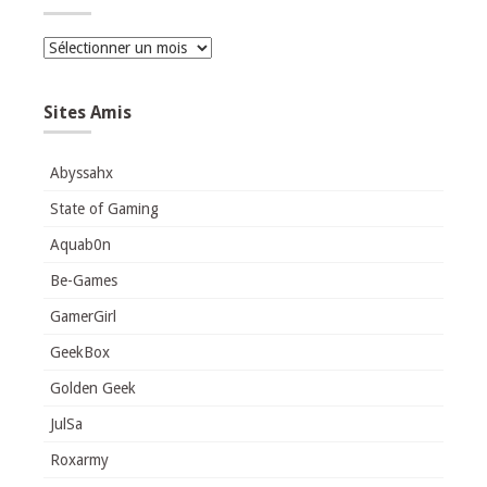
Archives
Sites Amis
Abyssahx
State of Gaming
Aquab0n
Be-Games
GamerGirl
GeekBox
Golden Geek
JulSa
Roxarmy