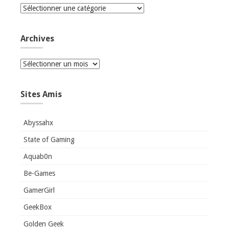
Catégories
Archives
Archives
Sites Amis
Abyssahx
State of Gaming
Aquab0n
Be-Games
GamerGirl
GeekBox
Golden Geek