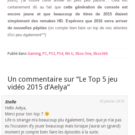
jours), j’ai trouvé cette année un petit peu pauvre… Cela est
certainement dû au fait que
cette génération de console est
encore jeune et que beaucoup de titres de 2015 étaient
simplement des remakes HD. Espérons que 2016 verra arriver
de nouvelles pépites
(on compte bien faire un top de nos attentes
d’ici peu également^^)
Publié dans
Gaming
,
PC
,
PS3
,
PS4
,
Wii U
,
Xbox One
,
Xbox360
Un commentaire sur “
Le Top 5 jeu
vidéo 2015 d’Aelya
”
18 janvier 2016
Stelle
Hello Aelya,
Merci pour ton top 7
Life is strange m’a beaucoup plu également, bien que je n’ai pas
eu l’occasion d’y jouer beaucoup mais lorsque j’aurai un (grand)
moment je compte bien faire les épisodes à la suite.