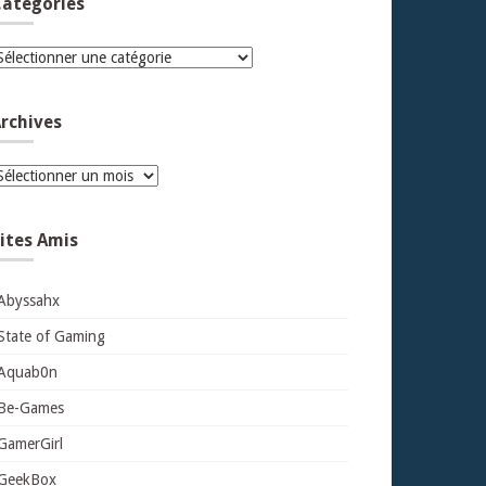
atégories
atégories
rchives
rchives
ites Amis
Abyssahx
State of Gaming
Aquab0n
Be-Games
GamerGirl
GeekBox