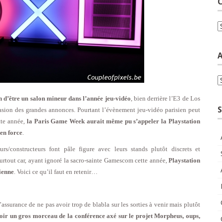
C
C
A
A
 d’être un salon mineur dans l’année jeu-vidéo
, bien derrière l’E3 de Los
S
sion des grandes annonces. Pourtant l’évènement jeu-vidéo parisien peut
tte année,
la Paris Game Week aurait même pu s’appeler la Playstation
en force
.
rs/constructeurs font pâle figure avec leurs stands plutôt discrets et
urtout car, ayant ignoré la sacro-sainte Gamescom cette année,
Playstation
ienne
. Voici ce qu’il faut en retenir…
’assurance de ne pas avoir trop de blabla sur les sorties à venir mais plutôt
voir un gros morceau de la conférence axé sur le projet Morpheus, oups,