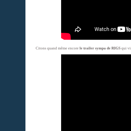
Citons quand même encore
le trailer sympa de RIGS
qui vi