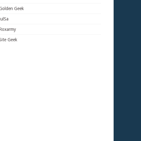
Golden Geek
JulSa
Roxarmy
Site Geek