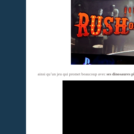
ainsi qu’un jeu qui promet beaucoup avec
ses dinosaures p