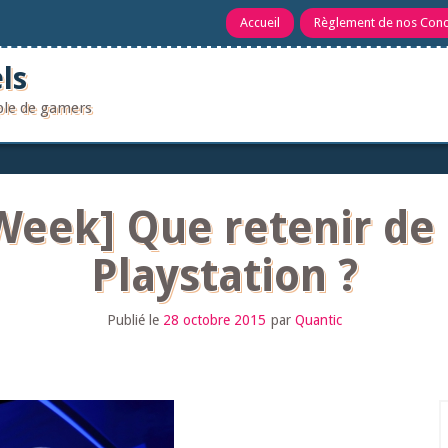
Accueil
Règlement de nos Con
ls
uple de gamers
Week] Que retenir de 
Playstation ?
Publié le
28 octobre 2015
par
Quantic
R