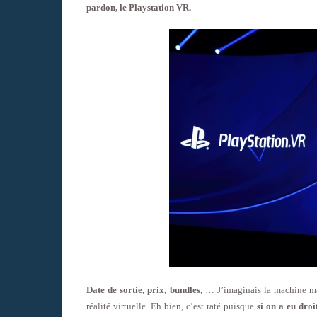
pardon, le Playstation VR.
Date de sortie, prix, bundles,
… J’imaginais la machine mar
réalité virtuelle. Eh bien, c’est raté puisque
si on a eu droi