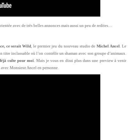
orientée avec de très belles annonces mais aussi un peu de redites…
nce, ce serait Wild
, le premier jeu du nouveau studio de
Michel Ancel
. Le
un titre inclassable où l’on contrôle un shaman avec son groupe d’animaux.
déjà culte pour moi
. Mais je vous en dirai plus dans une preview à venir
ée avec Monsieur Ancel en personne.