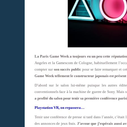
La Paris Game Week a toujours eu un peu cette réputation
Angeles et la Gamescom de Cologne, habituellement l’occa
compter sur
son succès public
pour se faire remarquer et ce
Game Week tellement le constructeur japonais est présent 
D’abord sur le salon lui-même puisque les autres éditeu
conventionnels face à la machine de guerre de Sony. Mais s
a profité du salon pour tenir sa première conférence paris
Playstation VR, on repassera…
Tenir une conférence de presse si tard dans l’année, c’était l
des annonces de jeux frais.
J’avoue que j’espérais aussi a