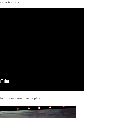
beaux trailers
.
ont on ne saura rien de plus