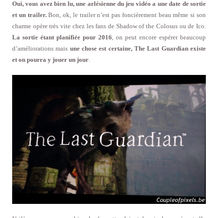
Oui, vous avez bien lu, une arlésienne du jeu vidéo a une date de sortie
et un trailer.
Bon, ok, le trailer n’est pas foncièrement beau même si son
charme opère très vite chez les fans de Shadow of the Colosus ou de Ico.
La sortie étant planifiée pour 2016
, on peut encore espérer beaucoup
d’améliorations mais
une chose est certaine, The Last Guardian existe
et on pourra y jouer un jour
.