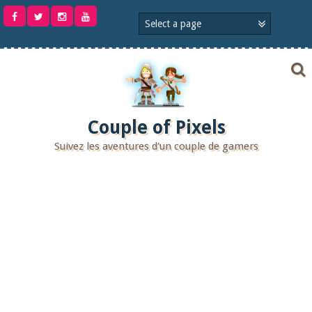
Aller
au
contenu
Couple of Pixels
Suivez les aventures d'un couple de gamers