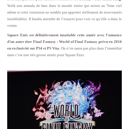
Voilà une armada de fans dans le monde entier qui seront au 7ème ciel
même si cette extension ne semble pas apporter réellement de nouveautés
inoubliables. Il faudra attendre de l’essayer pour voir ce qu’elle a dans le
ventre.
Square Enix est définitivement insatiable cette année avec l’annonce
d’un autre titre Final Fantasy : World of Final Fantasy prévu en 2016
en exclusivité sur PS4 et PS Vita.
On n’en saura pas plus dans l’immédiat
mais c’est une très grosse année pour Square Enix.