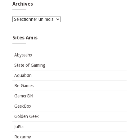
Archives
Archives
Sites Amis
Abyssahx
State of Gaming
Aquab0n
Be-Games
GamerGirl
GeekBox
Golden Geek
JulSa
Roxarmy