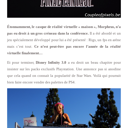
Étonnamment, le casque de réalité virtuelle « maison », Morpheus, n’a
pas eu droit à un gros créneau dans la conférence.
Il a été abordé et un
jeu spécialement développé pour lui a été présenté : Rigs, un fps en arène
mais c’est tout.
Ce n’est peut-être pas encore l’année de la réalité
virtuelle finalement…
Et pour terminer,
Disney Infinity 3.0
a eu droit un beau chapitre pour
insister sur les packs exclusifs Playstation. Une annonce pas si anodine
que cela quand on connait la popularité de Star Wars. Voilà qui pourrait
bien faire encore vendre des palettes de PS4.