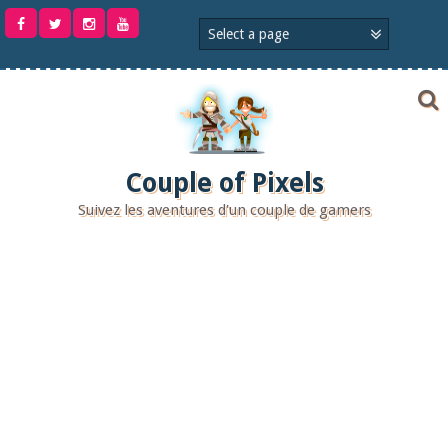
Aller
au
contenu
Couple of Pixels
Suivez les aventures d'un couple de gamers