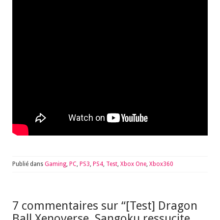
Publié dans
Gaming
,
PC
,
PS3
,
PS4
,
Test
,
Xbox One
,
Xbox360
7 commentaires sur “
[Test] Dragon
Ball Xenoverse, Sangoku ressucite…