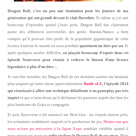
Dragon Ball, c’est un peu une institution pour les joueurs de ma
génération qui ont grandi devant le club Dorothée.
Et même si j’ai raté
beaucoup d’épisodes quand j’étais petit, Dragon Ball fait clairement
partie des références universelles des geeks. Bandai-Namco a bien
compris qu’il pouvait tirer profit de la popularité gigantesque de cette
licence à travers le monde en nous pondant
quasiment un titre par an
. Et
après quelques années difficiles,
on plaçait beaucoup d’espoir dans cet
épisode Xenoverse pour réussir à redorer le blason d’une licence
légendaire à plus d’un titre…
Je vais être honnête, les Dragon Ball de ces dernières années me faisaient
plus soupirer qu’autre chose, particulièrement
Battle of Z
, l’épisode 2014
qui réussissait à allier une technique défaillante à un gameplay pas très
inspiré
et qui n’aura réussi qu’à déchainer les passions auprès des fans les
plus hardcores de Goku et compagnie.
Et puis Xenoverse a été annoncé sur Next Gen : les visuels étaient jolis,
les scénaristes semblaient inspirés et le producteur du jeu,
Hirano-san que
nous avions pu rencontrer à la Japan Expo
semblait crédible quand il
nous annonçait avoir pu
enfin réaliser le Dragon Ball de ses rêves
. Mais