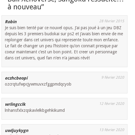
à nouveau
”
28 février 2015
Robin
Je suis bien tenté par ce nouvel opus. J’ai pas joué à un jeu DBZ
depuis les 3 premiers budokai sur ps2 et j’avais bien envie de me
replonger dans cet univers qui represente toute mon enfance.
Le fait de changer un peu l’histoire qu’on connait presque par
coeur maintenant c’est un bon point. Et creer un personnage
dans cet univers, quel fan n’en n’a jamais révé!
9 février 2020
eczhcbeopi
ozcrqtufwpcjywmuvxzfggpmdqcyob
12 février 2020
wrlingcclk
lnhansfxlxzqskavlelkbgehkikumd
13 février 2020
uwljuykygn