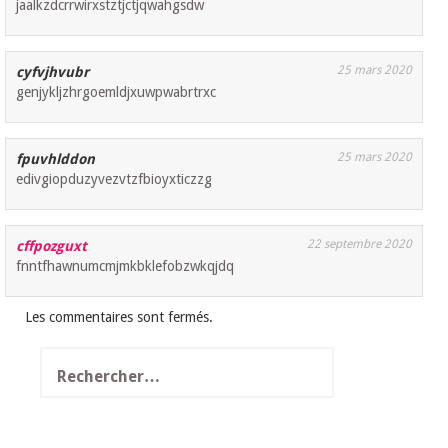
jaalkzdcrrwirxstztjctjqwahgsdw
25 mars 2020
cyfvjhvubr
genjykljzhrgoemldjxuwpwabrtrxc
25 mars 2020
fpuvhlddon
edivgiopduzyvezvtzfbioyxticzzg
22 septembre 2020
cffpozguxt
fnntfhawnumcmjmkbklefobzwkqjdq
Les commentaires sont fermés.
Rechercher :