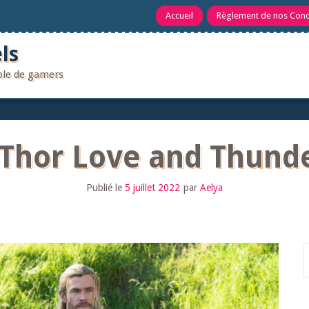
Accueil
Règlement de nos Con
ls
uple de gamers
Thor Love and Thunde
Publié le
5 juillet 2022
par
Aelya
R