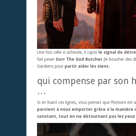
Une fois celle-ci achevée, il capte
le signal de détr
fait peser
Gorr The God Butcher
(le boucher des d
Gardiens pour
partir aider les siens.
qui compense par son h
…
Si en lisant ces lignes, vous pensez que l’histoire est
parvient à nous emporter grâce à la manière 
constant, tout en ne détournant pas les yeux 