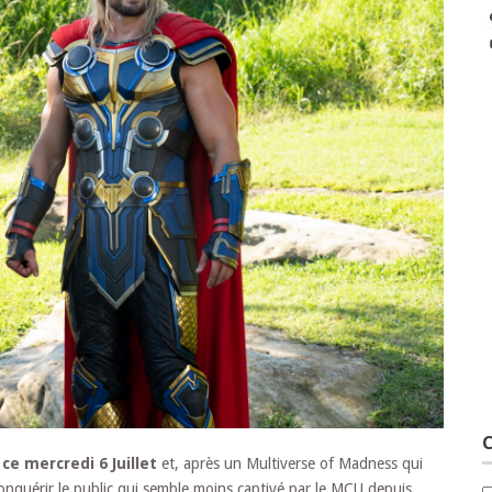
C
ce mercredi 6 Juillet
et, après un Multiverse of Madness qui
onquérir le public qui semble moins captivé par le MCU depuis