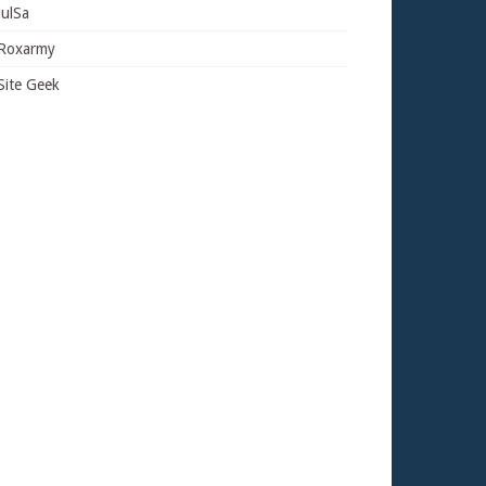
JulSa
Roxarmy
Site Geek