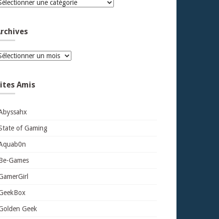
atégories
rchives
rchives
ites Amis
Abyssahx
State of Gaming
Aquab0n
Be-Games
GamerGirl
GeekBox
Golden Geek