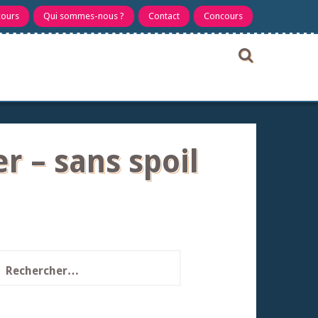
cours
Qui sommes-nous ?
Contact
Concours
r – sans spoil
echercher :