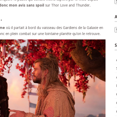
C
i donc mon avis sans spoil
sur Thor Love and Thunder.
…
A
ame
où il partait à bord du vaisseau des Gardiens de la Galaxie en
A
onc en plein combat sur une lointaine planète qu’on le retrouve.
S