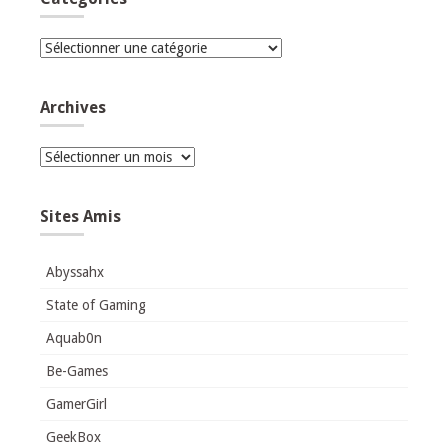
Catégories
Archives
Archives
Sites Amis
Abyssahx
State of Gaming
Aquab0n
Be-Games
GamerGirl
GeekBox