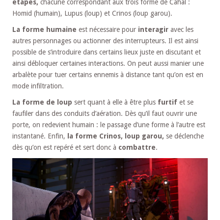
étapes,
chacune correspondant aux trois forme de Cahal :
Homid (humain), Lupus (loup) et Crinos (loup garou).
La forme humaine
est nécessaire pour
interagir
avec les
autres personnages ou actionner des interrupteurs. Il est ainsi
possible de s’introduire dans certains lieux juste en discutant et
ainsi débloquer certaines interactions. On peut aussi manier une
arbalète pour tuer certains ennemis à distance tant qu’on est en
mode infiltration.
La forme de loup
sert quant à elle à être plus
furtif
et se
faufiler dans des conduits d’aération. Dès qu’il faut ouvrir une
porte, on redevient humain : le passage d’une forme à l’autre est
instantané. Enfin,
la forme Crinos, loup garou,
se déclenche
dès qu’on est repéré et sert donc à
combattre
.