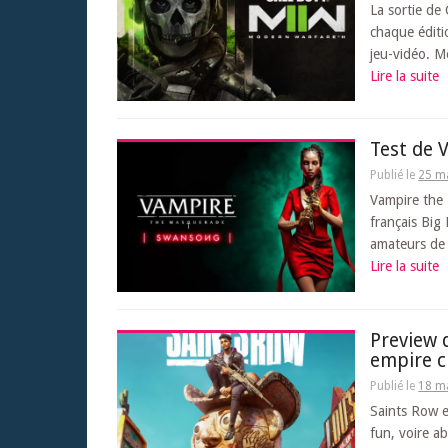
La sortie de
chaque éditi
jeu-vidéo. Mê
Lire la suite
Test de
Publié le
25 m
Vampire the
français Big
amateurs de j
Lire la suite
Preview 
empire c
Publié le
18 m
Saints Row e
fun, voire ab