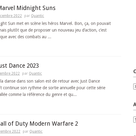
Marvel Midnight Suns
écembre 2022
par
Quantic
ght Sun met en scène les héros Marvel. Bon, ça, on pouvait
mais plutôt que de proposer un nouveau jeu d’action, c’est
que avec des combats au ...
Just Dance 2023
C
cembre 2022
par
Quantic
 la danse dans son salon est de retour avec Just Dance
C
t continue son rythme de sortie annuelle pour cette série
tallée comme la référence du genre et qu...
A
A
Call of Duty Modern Warfare 2
vembre 2022
par
Quantic