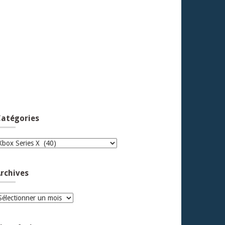
atégories
atégories
rchives
rchives