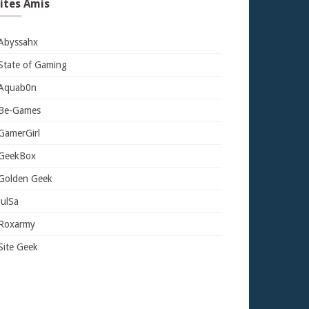
ites Amis
Abyssahx
State of Gaming
Aquab0n
Be-Games
GamerGirl
GeekBox
Golden Geek
JulSa
Roxarmy
Site Geek