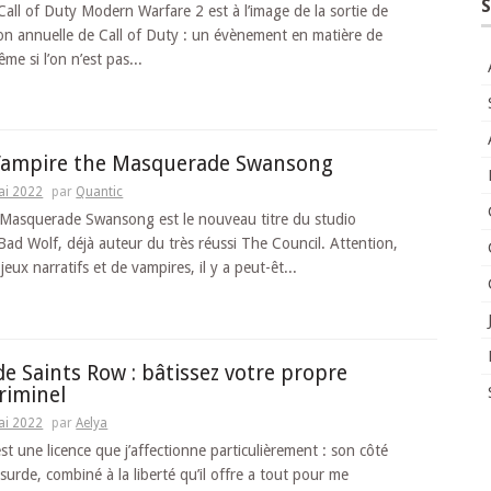
S
 Call of Duty Modern Warfare 2 est à l’image de la sortie de
on annuelle de Call of Duty : un évènement en matière de
me si l’on n’est pas...
 Vampire the Masquerade Swansong
ai 2022
par
Quantic
 Masquerade Swansong est le nouveau titre du studio
 Bad Wolf, déjà auteur du très réussi The Council. Attention,
eux narratifs et de vampires, il y a peut-êt...
de Saints Row : bâtissez votre propre
riminel
ai 2022
par
Aelya
st une licence que j’affectionne particulièrement : son côté
surde, combiné à la liberté qu’il offre a tout pour me