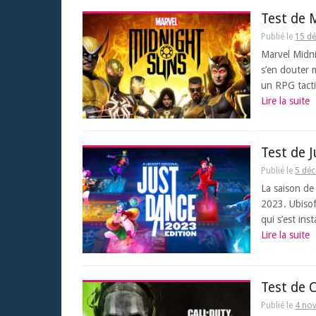
Test de 
Publié le
15 d
Marvel Midni
s’en douter 
un RPG tacti
Lire la suite
Test de 
Publié le
5 dé
La saison de
2023. Ubisof
qui s’est ins
Lire la suite
Test de 
Publié le
4 no