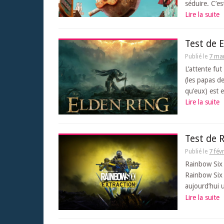
séduire. C’e
Lire la suite
Test de 
Publié le
7 ma
L’attente fu
(les papas d
qu’eux) est en
Lire la suite
Test de 
Publié le
7 fév
Rainbow Six 
Rainbow Six 
aujourd’hui u
Lire la suite