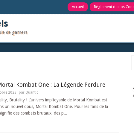
Accueil
Règlement de nos Con
ls
uple de gamers
R
Mortal Kombat One : La Légende Perdure
tobre 2023
par
Quantic
ality, Brutality ! L’univers impitoyable de Mortal Kombat est
ns un nouvel opus, Mortal Kombat One. Pour les fans de la
 signifie des combats brutaux, des p...