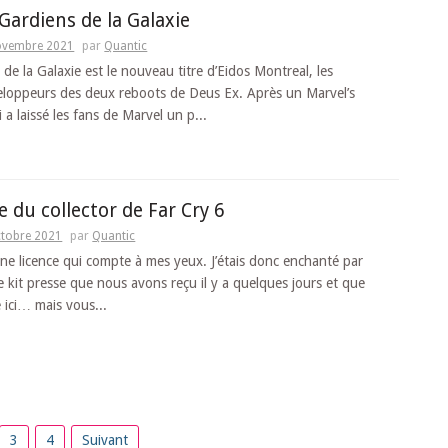
 Gardiens de la Galaxie
ovembre 2021
par
Quantic
de la Galaxie est le nouveau titre d’Eidos Montreal, les
veloppeurs des deux reboots de Deus Ex. Après un Marvel’s
a laissé les fans de Marvel un p...
 du collector de Far Cry 6
ctobre 2021
par
Quantic
une licence qui compte à mes yeux. J’étais donc enchanté par
e kit presse que nous avons reçu il y a quelques jours et que
é ici… mais vous...
3
4
Suivant