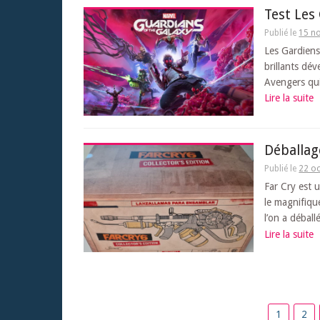
Test Les
Publié le
15 n
Les Gardiens 
brillants dé
Avengers qui 
Lire la suite
Déballage
Publié le
22 o
Far Cry est 
le magnifiqu
l’on a déball
Lire la suite
Pagination
1
2