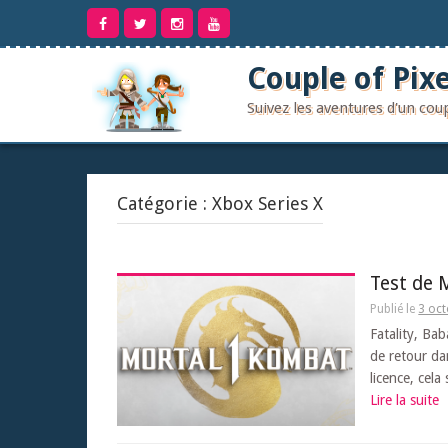
Aller
au
contenu
Couple of Pixe
Suivez les aventures d'un co
Catégorie :
Xbox Series X
Test de 
Publié le
3 oc
Fatality, Bab
de retour da
licence, cela
Lire la suite