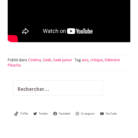
Publié dans
Cinéma
,
Geek
,
Geek junior
Tag
avis
,
critique
,
Détective
Pikachu
Rechercher :
TikTok
Twitter
Facebook
Instagram
YouTube