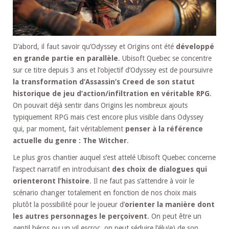
D’abord, il faut savoir qu’Odyssey et Origins ont été
développé
en grande partie en parallèle
. Ubisoft Quebec se concentre
sur ce titre depuis 3 ans et l’objectif d’Odyssey est de poursuivre
la transformation d’Assassin’s Creed de son statut
historique de jeu d’action/infiltration en véritable RPG
.
On pouvait déjà sentir dans Origins les nombreux ajouts
typiquement RPG mais c’est encore plus visible dans Odyssey
qui, par moment, fait véritablement
penser à la référence
actuelle du genre : The Witcher
.
Le plus gros chantier auquel s’est attelé Ubisoft Quebec concerne
l’aspect narratif en introduisant
des choix de dialogues qui
orienteront l’histoire
. Il ne faut pas s’attendre à voir le
scénario changer totalement en fonction de nos choix mais
plutôt la possibilité pour le joueur d’
orienter la manière dont
les autres personnages le perçoivent
. On peut être un
gentil héros ou un vil escroc, on peut séduire l’élu(e) de son