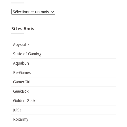
Archives
Sites Amis
Abyssahx
State of Gaming
Aquab0n
Be-Games
GamerGirl
GeekBox
Golden Geek
JulSa
Roxarmy