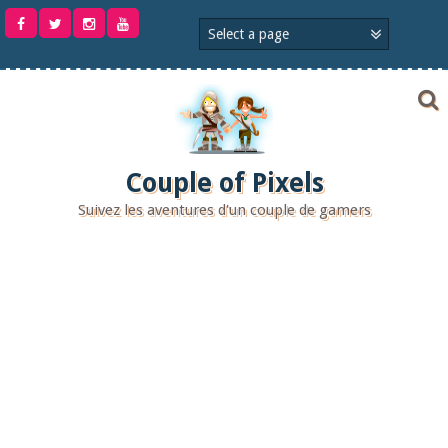
Aller
au
contenu
Couple of Pixels
Suivez les aventures d'un couple de gamers