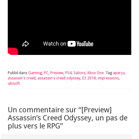
Publié dans
Gaming
,
PC
,
Preview
,
PS4
,
Salons
,
Xbox One
Tag
aperçu
,
assassin's creed
,
assassin's creed odyssey
,
E3 2018
,
impressions
,
ubisoft
Un commentaire sur “
[Preview]
Assassin’s Creed Odyssey, un pas de
plus vers le RPG
”