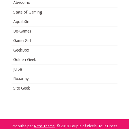
Abyssahx
State of Gaming
Aquab0n
Be-Games
GamerGirl
GeekBox
Golden Geek
JulSa
Roxarmy
Site Geek
Propulsé par
Nitro Theme
.
© 2018 Couple of Pixels. Tous Droits