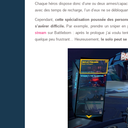
Chaque héros dispose donc d’une ou deux armes/capacité
avec des temps de recharge, l’un d’eux ne se débloquant
Cependant,
cette spécialisation poussée des personn
s’avérer difficile.
Par exemple, prendre un sniper en pu
stream
sur Battleborn : après le prologue j’ai voulu ten
quelque peu frustrant… Heureusement,
le solo peut se 