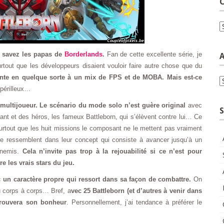
C
C
s savez les papas de
Borderlands
.
Fan de cette excellente série, je
A
rtout que les développeurs disaient vouloir faire autre chose que du
ente en quelque sorte à un mix de FPS et de MOBA. Mais est-ce
A
périlleux…
e multijoueur. Le scénario du mode solo n’est guère original
avec
S
chant et des héros, les fameux Battleborn, qui s’élèvent contre lui… Ce
urtout que les huit missions le composant ne le mettent pas vraiment
se ressemblent dans leur concept qui consiste à avancer jusqu’à un
nnemis.
Cela n’invite pas trop à la rejouabilité si ce n’est pour
e les vrais stars du jeu.
 un caractère propre qui ressort dans sa façon de combattre.
On
u corps à corps… Bref, a
vec 25 Battleborn (et d’autres à venir dans
 trouvera son bonheur
. Personnellement, j’ai tendance à préférer le