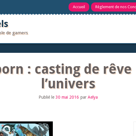
Accueil
Règlement de nos Con
ls
uple de gamers
born : casting de rêve 
l’univers
Publié le
30 mai 2016
par
Aelya
R