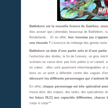
Battleborn est la nouvelle licence de Gearbox, vou
dois avouer que j’attendais beaucoup de Battleborn, su
Borderlands… Et en effet,
leur nouveau jeu s’appar
une réussite ?
L’exercice du mélange des genres reste 
Battleborn se dote d’une partie solo et d’une parti
l’extinction des étoiles, la fin de l’univers, un gros mé
scénario ne casse donc pas trois pattes à un canard, s
en valeur : elles sont quasiment interchangeables et 
boss ou un point à défendre contre des vagues d’e
découvrir les différents personnages qui s’avèrent êtr
En effet,
chaque personnage est très spécialisé avec
trouve donc des snipers, des tanks, des spécialistes d
les futurs DLC) aux capacités différentes, chacun
corps à corps^^