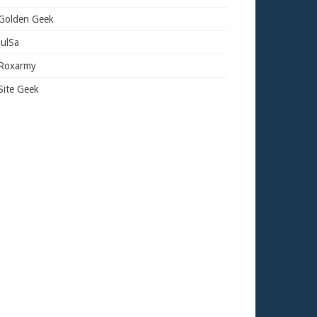
Golden Geek
JulSa
Roxarmy
Site Geek