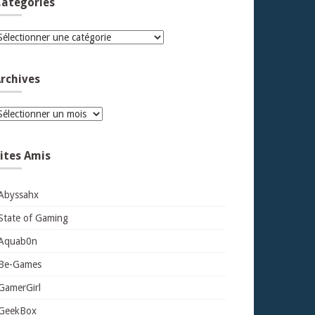
atégories
atégories
rchives
rchives
ites Amis
Abyssahx
State of Gaming
Aquab0n
Be-Games
GamerGirl
GeekBox