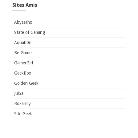
Sites Amis
Abyssahx
State of Gaming
Aquab0n
Be-Games
GamerGirl
GeekBox
Golden Geek
JulSa
Roxarmy
Site Geek