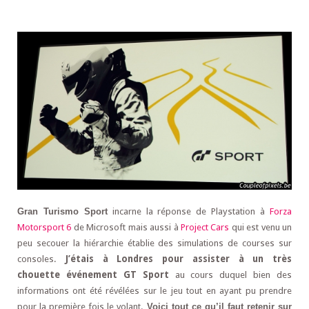
Gran Turismo Sport
incarne la réponse de Playstation à
Forza
Motorsport 6
de Microsoft mais aussi à
Project Cars
qui est venu un
peu secouer la hiérarchie établie des simulations de courses sur
consoles.
J’étais à Londres pour assister à un très
chouette
événement
GT Sport
au cours duquel bien des
informations ont été révélées sur le jeu tout en ayant pu prendre
pour la première fois le volant.
Voici tout ce qu’il faut retenir sur