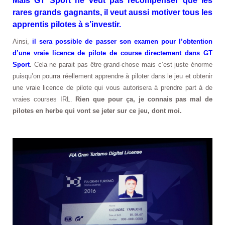
Mais GT Sport ne veut pas récompenser que les
rares grands gagnants, il veut aussi motiver tous les
apprentis pilotes à s’investir.
Ainsi,
il sera possible de passer son examen pour l’obtention
d’une vraie licence de pilote de course directement dans GT
Sport
.
Cela ne parait pas être grand-chose mais c’est juste énorme
puisqu’on pourra réellement apprendre à piloter dans le jeu et obtenir
une vraie licence de pilote qui vous autorisera à prendre part à de
vraies courses IRL.
Rien que pour ça, je connais pas mal de
pilotes en herbe qui vont se jeter sur ce jeu, dont moi.