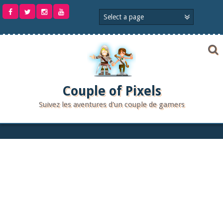
Aller
au
contenu
Couple of Pixels
Suivez les aventures d'un couple de gamers