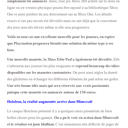
simplement été annoncée
. Ainsi, tout jeu Xbox 360 acheté sur le store en
ligne ou en version physique pourra être rajouté à sa bibliothèque Xbox
One et ainsi profiter du jeu directement sur sa Xbox One. Les détails
exacts n’ont pas encore été dévoilés mais on sait déjà que la couverture
des jeux sera très élevée même si elle sera progressive.
Voilà en tout cas une excellente nouvelle pour les joueurs, on espère
que Playstation proposera bientôt une solution du même type à ses
fans.
Une nouvelle manette, la Xbox Elite Pad a également été dévoilée.
Elle
s’adressera aux joueurs les plus exigeants et
reprend beaucoup des idées
disponibles sur les manettes customisées
. On peut ainsi régler la dureté
des gâchettes ou échanger les différents éléments du pad selon ses goûts.
Une très bonne idée mais qui sera réservée aux vrais passionnés
puisque cette manette est annoncée autour de 150 euros.
Hololens, la réalité augmentée arrive dans Minecraft
Le casque Hololens présenté il y a quelques mois promettait de bien
belles choses pour les gamers.
On a pu le voir en action dans Minecraft
et le résultat est juste bluffant.
C’est néanmoins très difficile de juger de