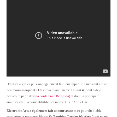
D’autres « gros » jeux ont également fait leur apparition mais ont été un
peu moins marquants. On citera quand même
Fallout 4
(dont a déjà
beaucoup parlé dans
la conférence Bethesda
) et dont la principale
annonce était la compatibilité des mods PC sur Xbox One.
Electronic Arts a également fait un tour assez mou
pour du blabla
marketing et présenter
Plants Vs Zombies Garden Warfare 2
qui ne me