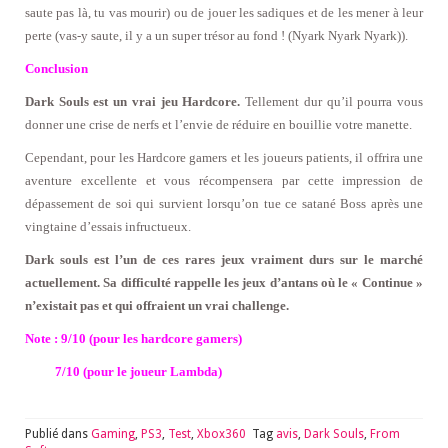
saute pas là, tu vas mourir) ou de jouer les sadiques et de les mener à leur
perte (vas-y saute, il y a un super trésor au fond ! (Nyark Nyark Nyark)).
Conclusion
Dark Souls est un vrai jeu Hardcore.
Tellement dur qu’il pourra vous
donner une crise de nerfs et l’envie de réduire en bouillie votre manette.
Cependant, pour les Hardcore gamers et les joueurs patients, il offrira une
aventure excellente et vous récompensera par cette impression de
dépassement de soi qui survient lorsqu’on tue ce satané Boss après une
vingtaine d’essais infructueux.
Dark souls est l’un de ces rares jeux vraiment durs sur le marché
actuellement. Sa difficulté rappelle les jeux d’antans où le « Continue »
n’existait pas et qui offraient un vrai challenge.
Note : 9/10 (pour les hardcore gamers)
7/10 (pour le joueur Lambda)
Publié dans
Gaming
,
PS3
,
Test
,
Xbox360
Tag
avis
,
Dark Souls
,
From