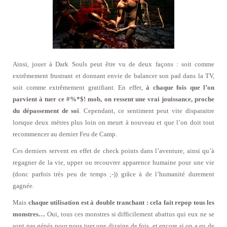
Ainsi, jouer à Dark Souls peut être vu de deux façons : soit comme
extrêmement frustrant et donnant envie de balancer son pad dans la TV,
soit comme extrêmement gratifiant. En effet,
à chaque fois que l’on
parvient à tuer ce #%*$! mob, on ressent une vrai jouissance, proche
du dépassement de soi
. Cependant, ce sentiment peut vite disparaitre
lorsque deux mètres plus loin on meurt à nouveau et que l’on doit tout
recommencer au dernier Feu de Camp.
Ces derniers servent en effet de check points dans l’aventure, ainsi qu’à
regagner de la vie, upper ou recouvrer apparence humaine pour une vie
(donc parfois très peu de temps ;-)) grâce à de l’humanité durement
gagnée.
Mais
chaque utilisation est à double tranchant : cela fait repop tous les
monstres…
Oui, tous ces monstres si difficilement abattus qui eux ne se
sont pas génés pour nous tuer une dizaine de fois, et encore si on a eu de