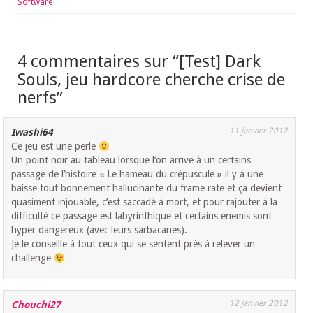
Software
4 commentaires sur “
[Test] Dark
Souls, jeu hardcore cherche crise de
nerfs
”
11 janvier 2012
Iwashi64
Ce jeu est une perle
Un point noir au tableau lorsque l’on arrive à un certains
passage de l’histoire « Le hameau du crépuscule » il y à une
baisse tout bonnement hallucinante du frame rate et ça devient
quasiment injouable, c’est saccadé à mort, et pour rajouter à la
difficulté ce passage est labyrinthique et certains enemis sont
hyper dangereux (avec leurs sarbacanes).
Je le conseille à tout ceux qui se sentent près à relever un
challenge
12 janvier 2012
Chouchi27