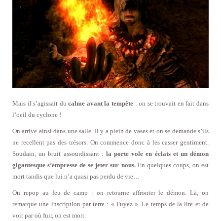
Mais il s’agissait du
calme avant la tempête
: on se trouvait en fait dans
l’oeil du cyclone !
On arrive ainsi dans une salle. Il y a plein de vases et on se demande s’ils
ne recellent pas des trésors. On commence donc à les casser gentiment.
Soudain, un bruit assourdissant :
la porte vole en éclats et un démon
gigantesque s’empresse de se jeter sur nous.
En quelques coups, on est
mort tandis que lui n’a quasi pas perdu de vie…
On repop au feu de camp : on retourne affronter le démon. Là, on
remarque une inscription par terre : « Fuyez ». Le temps de la lire et de
voir par où fuir, on est mort.