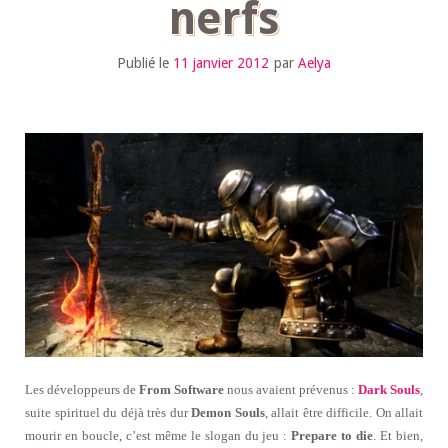
nerfs
Publié le
11 janvier 2012
par
Aelya
Les développeurs de
From Software
nous avaient prévenus :
Dark Souls
,
suite spirituel du déjà très dur
Demon Souls
, allait être difficile. On allait
mourir en boucle, c’est même le slogan du jeu :
Prepare to die
. Et bien,