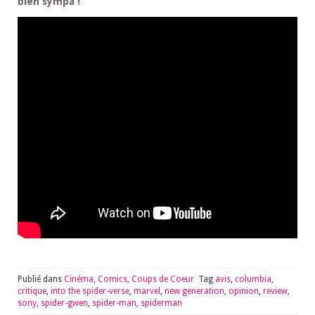
bien sympa !
Publié dans
Cinéma
,
Comics
,
Coups de Coeur
Tag
avis
,
columbia
,
critique
,
into the spider-verse
,
marvel
,
new generation
,
opinion
,
review
,
sony
,
spider-gwen
,
spider-man
,
spiderman