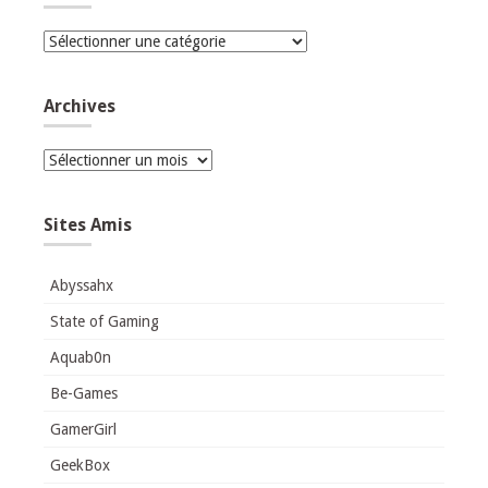
Catégories
Archives
Archives
Sites Amis
Abyssahx
State of Gaming
Aquab0n
Be-Games
GamerGirl
GeekBox