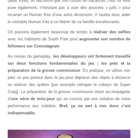
(alias Kyle), on découvre que son cousin en vacances chez lui veut
jouer également, n’hésitant pas à user des pouvoirs « juifs » pour
incarner un Human Kite d’une autre dimension. Il faudra donc aider
le véritable Human Kite à se libérer de sa famille envahissante.
On passera également beaucoup de temps à
réaliser des selfies
avec les habitants de South Park pour
augmenter son nombre de
followers sur Coonstagram
.
Au niveau du gameplay,
les développeurs ont fortement travaillé
sur deux fonctions fondamentales du jeu : les pets et la
préparation de la grosse commission
. En pratique, on utilise nos
pets un peu partout dans le jeu pour déplacer des objets à distance
ou réaliser des quêtes (par exemple rattraper le cobaye de Super
Craig). La préparation de la grosse commission étant accompagnée
d’
une série de mini-jeux
qui se conclut par une notation de notre
performance aux toilettes.
Bref, ça ne sert à rien donc c’est
indispensable.