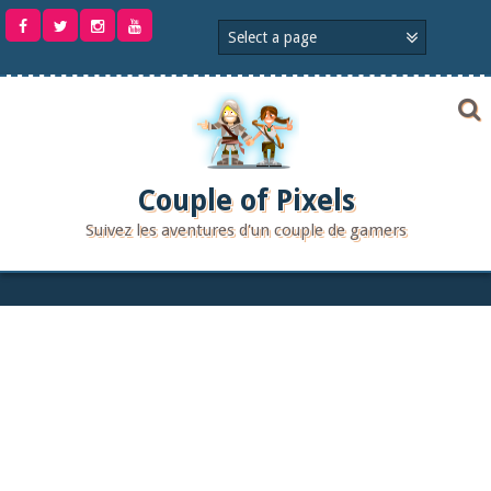
Aller
au
contenu
Couple of Pixels
Suivez les aventures d'un couple de gamers