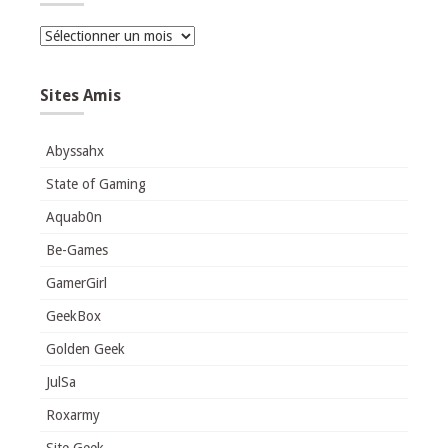
Archives
Sites Amis
Abyssahx
State of Gaming
Aquab0n
Be-Games
GamerGirl
GeekBox
Golden Geek
JulSa
Roxarmy
Site Geek