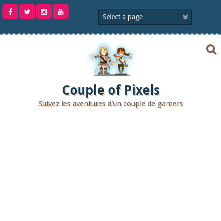
Aller
au
contenu
Couple of Pixels
Suivez les aventures d'un couple de gamers