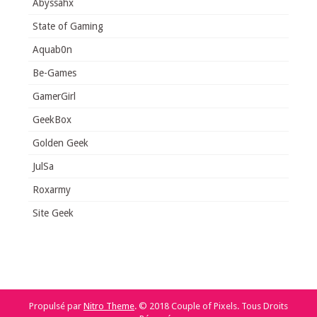
Abyssahx
State of Gaming
Aquab0n
Be-Games
GamerGirl
GeekBox
Golden Geek
JulSa
Roxarmy
Site Geek
Propulsé par
Nitro Theme
.
© 2018 Couple of Pixels. Tous Droits