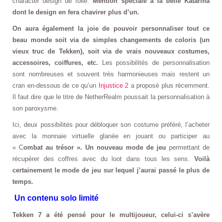
character design de folie.
Mention spéciale à la belle Katarina
dont le design en fera chavirer plus d’un.
On aura également la joie de pouvoir personnaliser tout ce
beau monde soit via de simples changements de coloris (un
vieux truc de Tekken), soit via de vrais nouveaux costumes,
accessoires, coiffures, etc.
Les possibilités de personnalisation
sont nombreuses et souvent très harmonieuses mais restent un
cran en-dessous de ce qu’un
Injustice 2
a proposé plus récemment.
Il faut dire que le titre de NetherRealm poussait la personnalisation à
son paroxysme.
Ici, deux possibilités pour débloquer son costume préféré, l’acheter
avec la monnaie virtuelle glanée en jouant ou participer au
« C
ombat au trésor ». Un nouveau mode de jeu
permettant de
récupérer des coffres avec du loot dans tous les sens.
Voilà
certainement le mode de jeu sur lequel j’aurai passé le plus de
temps.
Un contenu solo limité
Tekken 7 a été pensé pour le multijoueur, celui-ci s’avère