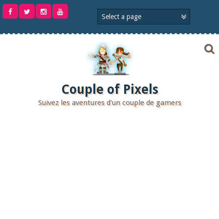
Aller
au
contenu
Couple of Pixels
Suivez les aventures d'un couple de gamers