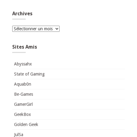
Archives
Archives
Sites Amis
Abyssahx
State of Gaming
Aquab0n
Be-Games
GamerGirl
GeekBox
Golden Geek
JulSa