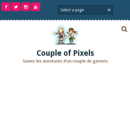
Aller
au
contenu
Couple of Pixels
Suivez les aventures d'un couple de gamers