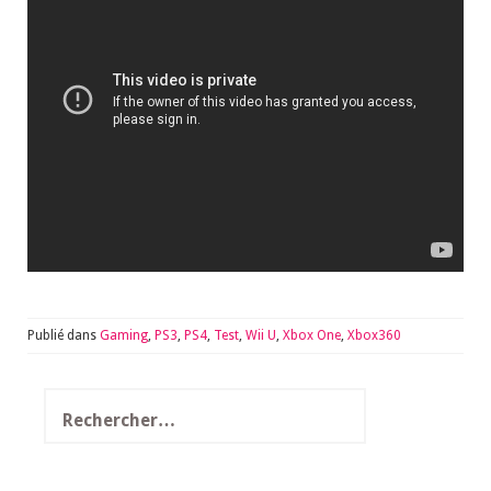
Publié dans
Gaming
,
PS3
,
PS4
,
Test
,
Wii U
,
Xbox One
,
Xbox360
Rechercher :