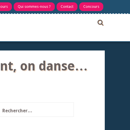
cours
Qui sommes-nous ?
Contact
Concours
nant, on danse…
echercher :