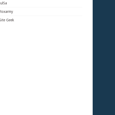
JulSa
Roxarmy
Site Geek