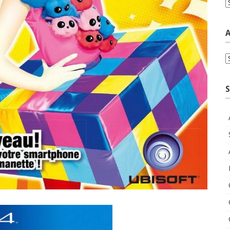
C
A
A
S