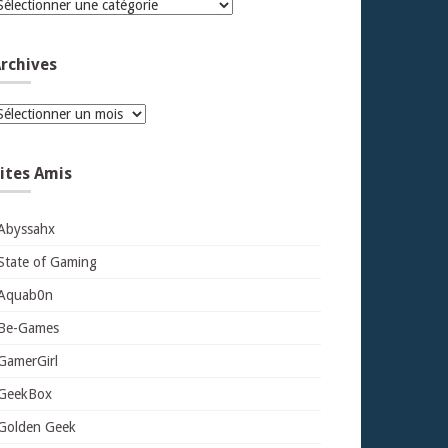
atégories
rchives
rchives
ites Amis
Abyssahx
State of Gaming
Aquab0n
Be-Games
GamerGirl
GeekBox
Golden Geek