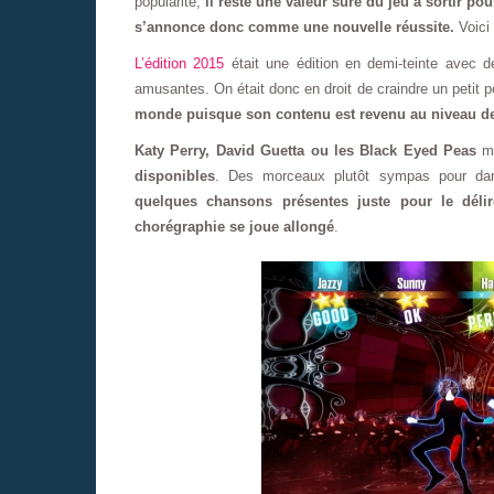
popularité,
il reste une valeur sûre du jeu à sortir p
s’annonce donc comme une nouvelle réussite.
Voici 
L’édition 2015
était une édition en demi-teinte avec 
amusantes. On était donc en droit de craindre un petit p
monde puisque son contenu est revenu au niveau des
Katy Perry, David Guetta ou les Black Eyed Peas
me
disponibles
. Des morceaux plutôt sympas pour d
quelques chansons présentes juste pour le déli
chorégraphie se joue allongé
.