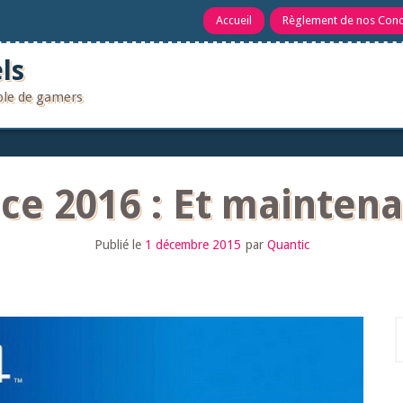
Accueil
Règlement de nos Con
ls
uple de gamers
nce 2016 : Et mainte
Publié le
1 décembre 2015
par
Quantic
R