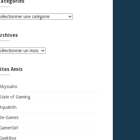
atégories
atégories
rchives
rchives
ites Amis
Abyssahx
State of Gaming
Aquab0n
Be-Games
GamerGirl
GeekBox