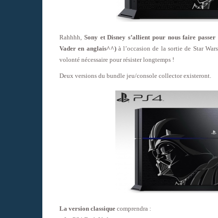
Rahhhh,
Sony et Disney s’allient pour nous faire passe
Vader en anglais^^)
à l’occasion de la sortie de Star Wars
volonté nécessaire pour résister longtemps !
Deux versions du bundle jeu/console collector existeront.
La version classique
comprendra :