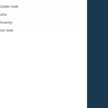
Golden Geek
JulSa
Roxarmy
Site Geek