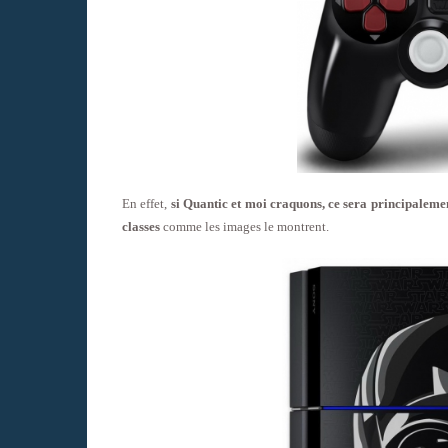
En effet,
si Quantic et moi craquons, ce sera principalement
classes
comme les images le montrent.