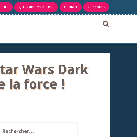
cours
Qui sommes-nous ?
Contact
Concours
Star Wars Dark
 la force !
echercher :