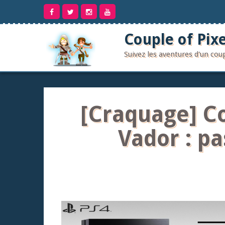
Aller
au
contenu
Couple of Pixe
Suivez les aventures d'un co
[Craquage] Co
Vador : pa