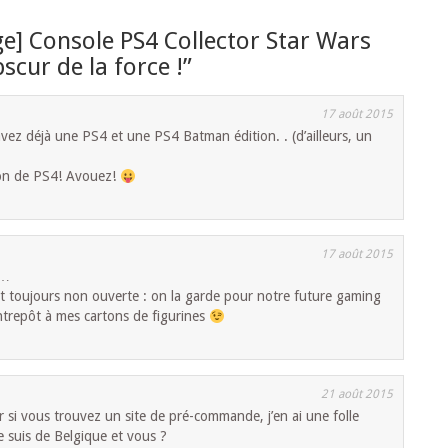
e] Console PS4 Collector Star Wars
scur de la force !
”
17 août 2015
vez déjà une PS4 et une PS4 Batman édition. . (d’ailleurs, un
tion de PS4! Avouez!
17 août 2015
e…
st toujours non ouverte : on la garde pour notre future gaming
entrepôt à mes cartons de figurines
21 août 2015
 si vous trouvez un site de pré-commande, j’en ai une folle
e suis de Belgique et vous ?