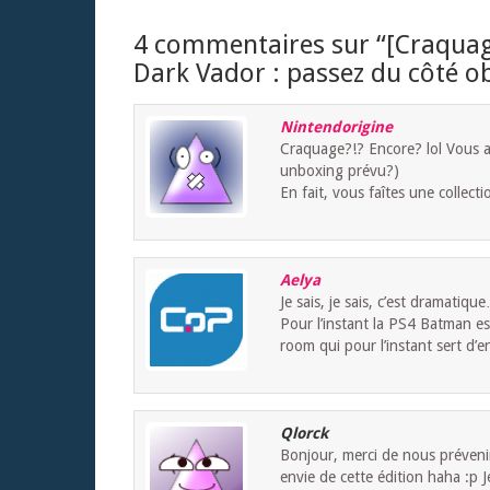
4 commentaires sur “
[Craquag
Dark Vador : passez du côté ob
Nintendorigine
Craquage?!? Encore? lol Vous a
unboxing prévu?)
En fait, vous faîtes une collec
Aelya
Je sais, je sais, c’est dramatiqu
Pour l’instant la PS4 Batman e
room qui pour l’instant sert d’
Qlorck
Bonjour, merci de nous prévenir
envie de cette édition haha :p J