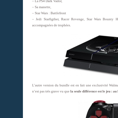
– La PS4 Dark Vador,
– Sa manette,
– Star Wars : Battlefront
– Jedi Starfigther, Racer Revenge, Star Wars Bounty Hu
accompagnées de trophées.
L’autre version du bundle est en fait une exclusivité Walmart
n’est pas très grave vu que
la seule différence est le jeu : a