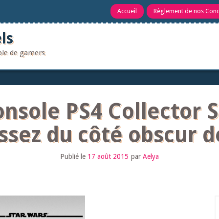
Accueil
Règlement de nos Con
ls
uple de gamers
nsole PS4 Collector 
ssez du côté obscur de
Publié le
17 août 2015
par
Aelya
R