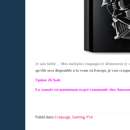
Je suis faible… Mes multiples craquages le démontrent (y 
qu’elle sera disponible à la vente en Europe, je vais craque
Update 26 Août
La console est maintenant en pré-commande chez Amazon
Publié dans
Craquage
,
Gaming
,
PS4