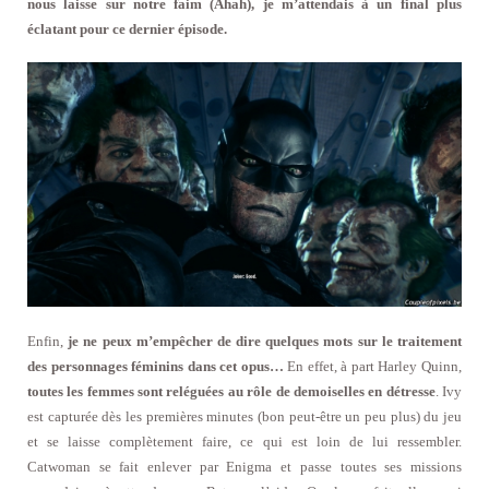
nous laisse sur notre faim (Ahah), j
e m’attendais à un final plus
éclatant pour ce dernier épisode.
Enfin,
je ne peux m’empêcher de dire quelques mots sur le traitement
des personnages féminins dans cet opus…
En effet, à part Harley Quinn,
toutes les femmes sont reléguées au rôle de demoiselles en détresse
. Ivy
est capturée dès les premières minutes (bon peut-être un peu plus) du jeu
et se laisse complètement faire, ce qui est loin de lui ressembler.
Catwoman se fait enlever par Enigma et passe toutes ses missions