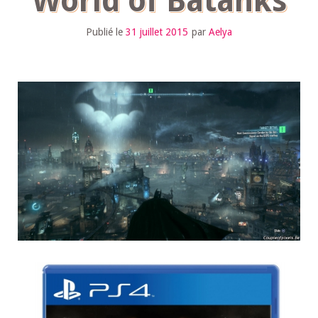
World of Batanks
Publié le
31 juillet 2015
par
Aelya