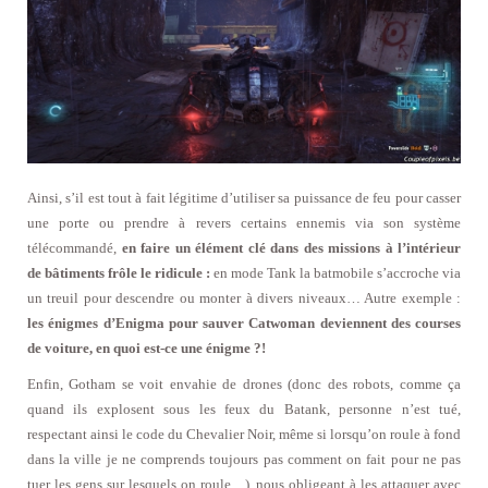
Ainsi, s’il est tout à fait légitime d’utiliser sa puissance de feu pour casser
une porte ou prendre à revers certains ennemis via son système
télécommandé,
en faire un élément clé dans des missions à l’intérieur
de bâtiments frôle le ridicule :
en mode Tank la batmobile s’accroche via
un treuil pour descendre ou monter à divers niveaux… Autre exemple :
les énigmes d’Enigma pour sauver Catwoman deviennent des courses
de voiture, en quoi est-ce une énigme ?!
Enfin, Gotham se voit envahie de drones (donc des robots, comme ça
quand ils explosent sous les feux du Batank, personne n’est tué,
respectant ainsi le code du Chevalier Noir, même si lorsqu’on roule à fond
dans la ville je ne comprends toujours pas comment on fait pour ne pas
tuer les gens sur lesquels on roule…), nous obligeant à les attaquer avec