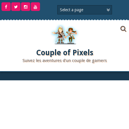
Aller
au
contenu
Couple of Pixels
Suivez les aventures d'un couple de gamers