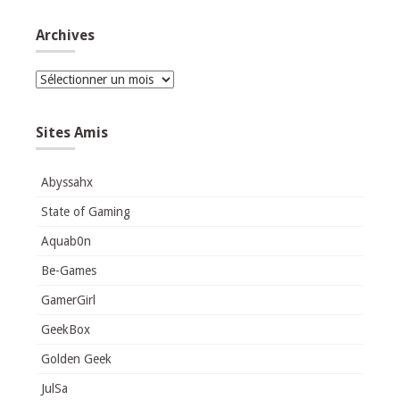
Archives
Archives
Sites Amis
Abyssahx
State of Gaming
Aquab0n
Be-Games
GamerGirl
GeekBox
Golden Geek
JulSa