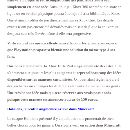
hardware puisque
la rétrocompatibilité des jeux Xbox 360 a tout
simplement été annoncée
. Ainsi, tout jeu Xbox 360 acheté sur le store en
ligne ou en version physique pourra être rajouté à sa bibliothèque Xbox
One et ainsi profiter du jeu directement sur sa Xbox One. Les détails
exacts n’ont pas encore été dévoilés mais on sait déjà que la couverture
des jeux sera très élevée même si elle sera progressive.
Voilà en tout cas une excellente nouvelle pour les joueurs, on espère
que Playstation proposera bientôt une solution du même type à ses
fans.
Une nouvelle manette, la Xbox Elite Pad a également été dévoilée.
Elle
s’adressera aux joueurs les plus exigeants et
reprend beaucoup des idées
disponibles sur les manettes customisées
. On peut ainsi régler la dureté
des gâchettes ou échanger les différents éléments du pad selon ses goûts.
Une très bonne idée mais qui sera réservée aux vrais passionnés
puisque cette manette est annoncée autour de 150 euros.
Hololens, la réalité augmentée arrive dans Minecraft
Le casque Hololens présenté il y a quelques mois promettait de bien
belles choses pour les gamers.
On a pu le voir en action dans Minecraft