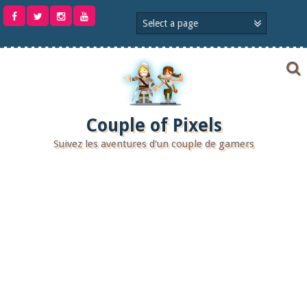
Aller
au
contenu
Couple of Pixels
Suivez les aventures d'un couple de gamers