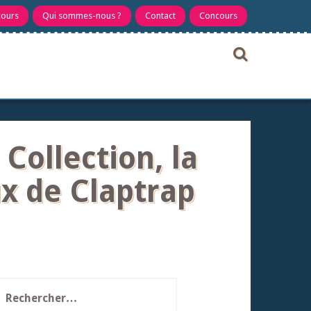
cours
Qui sommes-nous ?
Contact
Concours
Collection, la
x de Claptrap
echercher :