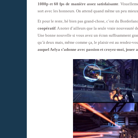
1080p et 60 fps de manière assez satisfaisante
. Visuellem
sort avec les honneurs. On attend quand même un peu mieux 
Et pour le reste, hé bien pas grand-chose, c’est du Borderl
coopératif
. A noter d’ailleurs que la seule vraie nouveauté d
Une bonne nouvelle si vous avez un écran suffisamment gran
qu’à deux mais, même comme ça, le plaisir est au rendez-vo
auquel Aelya s’adonne avec passion et croyez-moi, jouer a