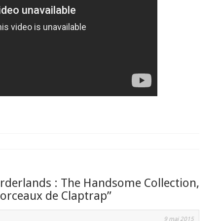
orderlands : The Handsome Collection,
morceaux de Claptrap
”
9 mai 2015