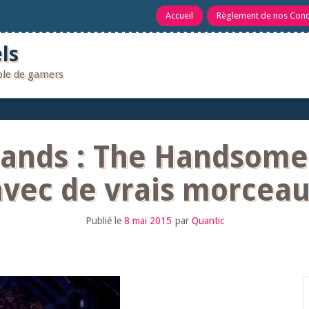
Accueil
Règlement de nos Con
ls
uple de gamers
lands : The Handsome 
avec de vrais morceau
Publié le
8 mai 2015
par
Quantic
R