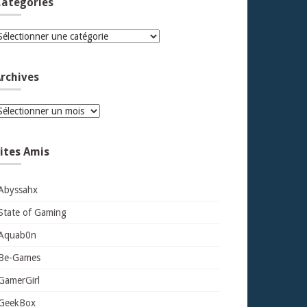
atégories
atégories
rchives
rchives
ites Amis
Abyssahx
State of Gaming
Aquab0n
Be-Games
GamerGirl
GeekBox