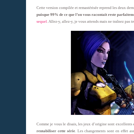
Cette version compilée et remastérisée reprend les deux derni
puisque 99% de ce que l’on vous racontait reste parfaitem
sequel
. Allez-y, allez-y, je vous attends mais ne traînez pas
Comme je vous le disais, les jeux d’origine sont excellents 
rentabiliser cette série
. Les changements sont en effet as