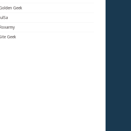
Golden Geek
JulSa
Roxarmy
Site Geek