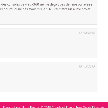
r des consoles ps » et x360 ne me déçoit pas de faire ou refaire
rs pourquoi ne pas avoir mis le 1 !?! Peut être un autre projet
17 mai 2015
19 mai 2015
Propulsé par
Nitro Theme
.
© 2018 Couple of Pixels. Tous Droits Réservés.