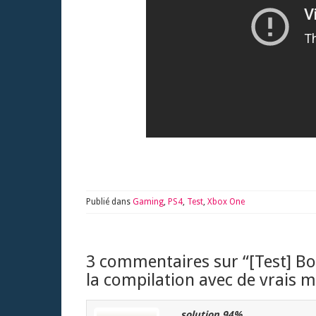
Publié dans
Gaming
,
PS4
,
Test
,
Xbox One
3 commentaires sur “
[Test] B
la compilation avec de vrais 
solution 94%