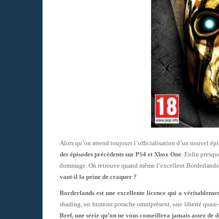
Alors qu’on attend toujours l’officialisation d’un nouvel ép
des épisodes précédents sur PS4 et Xbox One
. Enfin presq
dommage. On retrouve quand même l’excellent Borderlands 2
vaut-il la peine de craquer ?
Borderlands est une excellente licence qui a véritablem
shading, un humour potache omniprésent, une liberté quasi-t
Bref, une série qu’on ne vous conseillera jamais assez de dé