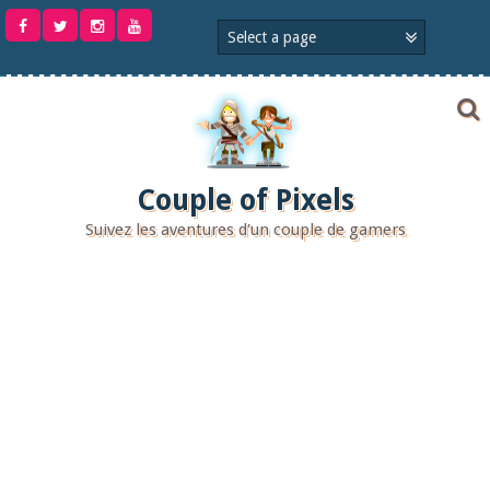
Aller
au
contenu
Couple of Pixels
Suivez les aventures d'un couple de gamers