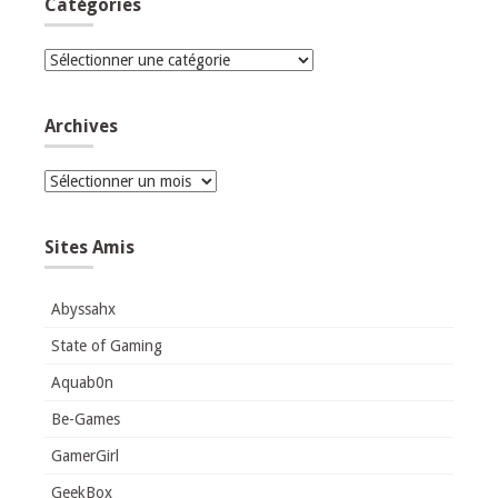
Catégories
Catégories
Archives
Archives
Sites Amis
Abyssahx
State of Gaming
Aquab0n
Be-Games
GamerGirl
GeekBox