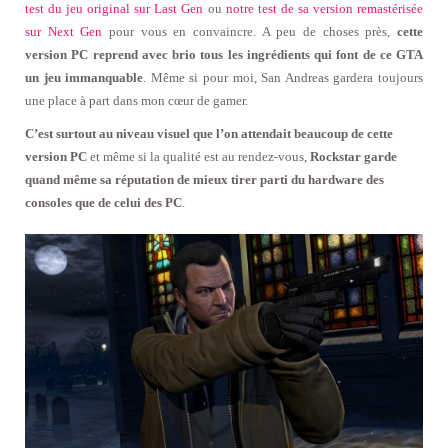
test du jeu original sur Last Gen
ou
notre test de sa version remastérisée
sur Next Gen
pour vous en convaincre. A peu de choses près,
cette
version PC reprend avec brio tous les ingrédients qui font de ce GTA
un jeu immanquable
. Même si pour moi, San Andreas gardera toujours
une place à part dans mon cœur de gamer.
C’est surtout au niveau visuel que l’on attendait beaucoup de cette
version PC
et même si la qualité est au rendez-vous,
Rockstar garde
quand même sa réputation de mieux tirer parti du hardware des
consoles que de celui des PC
.