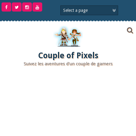
Aller
au
contenu
Couple of Pixels
Suivez les aventures d'un couple de gamers