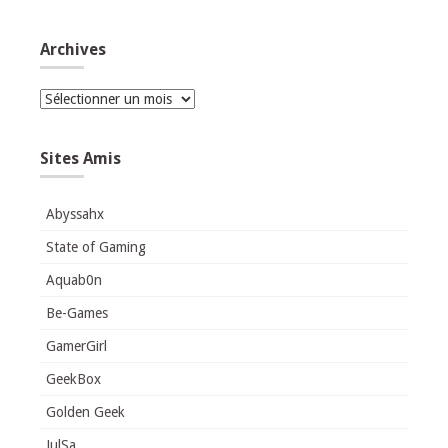
Archives
Archives
Sites Amis
Abyssahx
State of Gaming
Aquab0n
Be-Games
GamerGirl
GeekBox
Golden Geek
JulSa