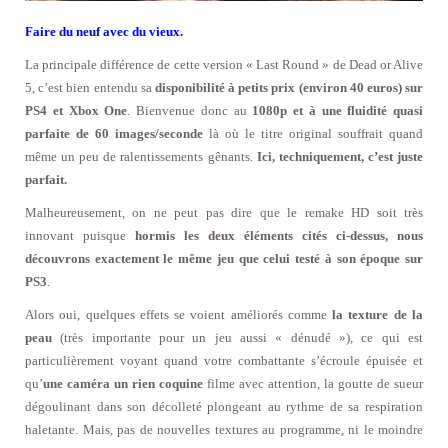
Faire du neuf avec du vieux.
La principale différence de cette version « Last Round » de Dead or Alive
5, c’est bien entendu sa
disponibilité à petits prix (environ 40 euros) sur
PS4 et Xbox One
. Bienvenue donc au
1080p et à une fluidité quasi
parfaite de 60 images/seconde
là où le titre original souffrait quand
même un peu de ralentissements gênants.
Ici, techniquement, c’est juste
parfait.
Malheureusement, on ne peut pas dire que le remake HD soit très
innovant puisque
hormis les deux éléments cités ci-dessus, nous
découvrons exactement le même jeu que celui testé à son époque sur
PS3
.
Alors oui, quelques effets se voient améliorés comme
la texture de la
peau
(très importante pour un jeu aussi « dénudé »), ce qui est
particulièrement voyant quand votre combattante s’écroule épuisée et
qu’
une caméra un rien coquine
filme avec attention, la goutte de sueur
dégoulinant dans son décolleté plongeant au rythme de sa respiration
haletante. Mais, pas de nouvelles textures au programme, ni le moindre