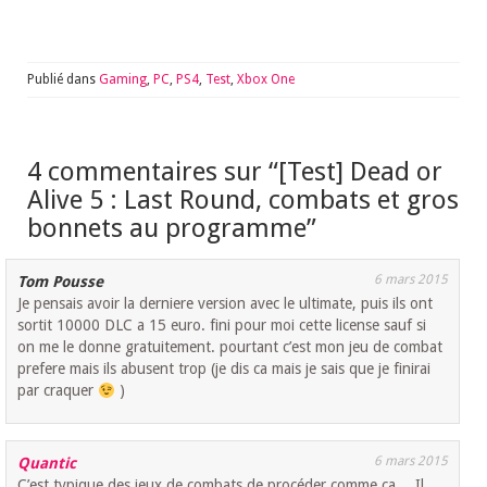
Publié dans
Gaming
,
PC
,
PS4
,
Test
,
Xbox One
4 commentaires sur “
[Test] Dead or
Alive 5 : Last Round, combats et gros
bonnets au programme
”
6 mars 2015
Tom Pousse
Je pensais avoir la derniere version avec le ultimate, puis ils ont
sortit 10000 DLC a 15 euro. fini pour moi cette license sauf si
on me le donne gratuitement. pourtant c’est mon jeu de combat
prefere mais ils abusent trop (je dis ca mais je sais que je finirai
par craquer
)
6 mars 2015
Quantic
C’est typique des jeux de combats de procéder comme ça… Il