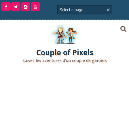
Aller
au
contenu
Couple of Pixels
Suivez les aventures d'un couple de gamers