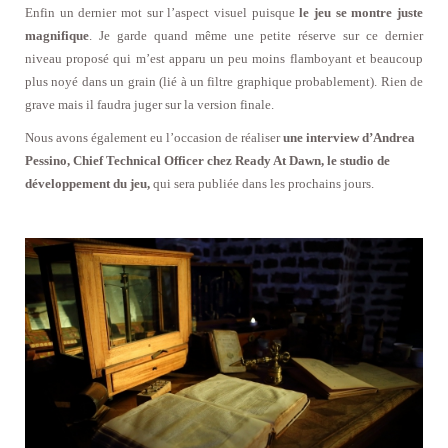
Enfin un dernier mot sur l’aspect visuel puisque
le jeu se montre juste
magnifique
. Je garde quand même une petite réserve sur ce dernier
niveau proposé qui m’est apparu un peu moins flamboyant et beaucoup
plus noyé dans un grain (lié à un filtre graphique probablement). Rien de
grave mais il faudra juger sur la version finale.
Nous avons également eu l’occasion de réaliser
une interview d’Andrea
Pessino, Chief Technical Officer chez Ready At Dawn, le studio de
développement du jeu,
qui sera publiée dans les prochains jours.