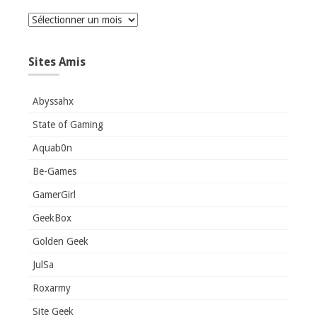
Archives
Sites Amis
Abyssahx
State of Gaming
Aquab0n
Be-Games
GamerGirl
GeekBox
Golden Geek
JulSa
Roxarmy
Site Geek