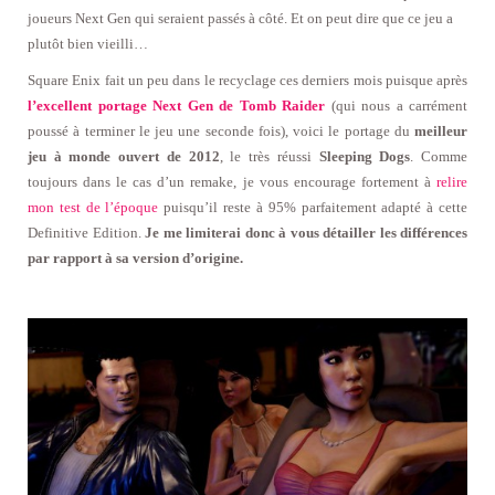
joueurs Next Gen qui seraient passés à côté. Et on peut dire que ce jeu a
plutôt bien vieilli…
Square Enix fait un peu dans le recyclage ces derniers mois puisque après
l’excellent portage Next Gen de Tomb Raider
(qui nous a carrément
poussé à terminer le jeu une seconde fois), voici le portage du
meilleur
jeu à monde ouvert de 2012
, le très réussi
Sleeping Dogs
. Comme
toujours dans le cas d’un remake, je vous encourage fortement à
relire
mon test de l’époque
puisqu’il reste à 95% parfaitement adapté à cette
Definitive Edition.
Je me limiterai donc à vous détailler les différences
par rapport à sa version d’origine.