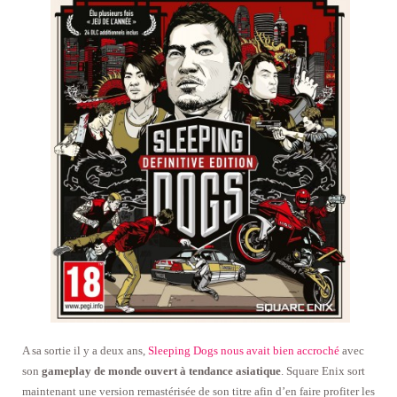
A sa sortie il y a deux ans,
Sleeping Dogs nous avait bien accroché
avec
son
gameplay de monde ouvert à tendance asiatique
. Square Enix sort
maintenant une version remastérisée de son titre afin d’en faire profiter les