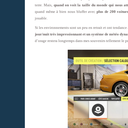
terre. Mais,
quand on voit la taille du monde qui nous at
quand même à bien nous bluffer avec
plus de 200 voitur
jouable.
Si les environnements sont un peu en retrait et ont tendance
jour/nuit très impressionnant et un système de météo dyna
d’orage restera longtemps dans mes souvenirs tellement le pr