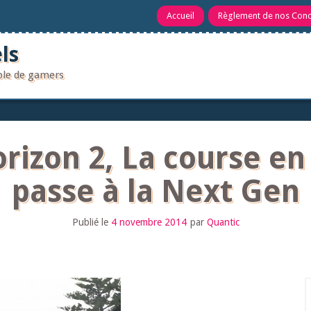
Accueil
Règlement de nos Con
ls
uple de gamers
orizon 2, La course 
passe à la Next Gen
Publié le
4 novembre 2014
par
Quantic
R