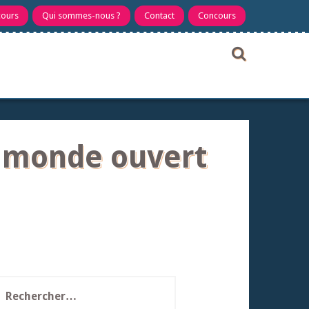
cours
Qui sommes-nous ?
Contact
Concours
en monde ouvert
echercher :