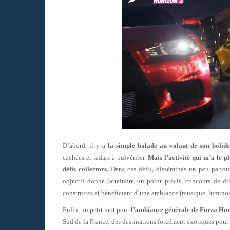
D’abord, il y a
la simple balade au volant de son bolide
cachées et radars à pulvériser.
Mais l’activité qui m’a le pl
défis collectors.
Dans ces défis, disséminés un peu parto
objectif donné (atteindre un point précis, concours de dr
construites et bénéficient d’une ambiance (musique, luminosi
Enfin, un petit mot pour
l’ambiance générale de Forza Horiz
Sud de la France, des destinations forcément exotiques pou