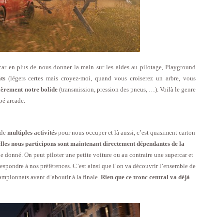
r car en plus de nous donner la main sur les aides au pilotage, Playground
ts
(légers certes mais croyez-moi, quand vous croiserez un arbre, vous
ièrement notre bolide
(transmission, pression des pneus, …). Voilà le genre
pé arcade.
 de
multiples activités
pour nous occuper et là aussi, c’est quasiment carton
lles nous participons sont maintenant directement dépendantes de la
e donné. On peut piloter une petite voiture ou au contraire une supercar et
espondre à nos préférences. C’est ainsi que l’on va découvrir l’ensemble de
ampionnats avant d’aboutir à la finale.
Rien que ce tronc central va déjà