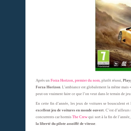
Après un
Forza Horizon, premier du nom,
plutôt réussi,
Play
Forza Horizon
. L’ambiance est globalement la même mais 
peut-on vraiment faire ce que l’on veut dans le terrain de je
En cette fin d’année, les jeux de voitures se bousculent et 
excellent jeu de voitures en monde ouvert
. C’est d’ailleurs
concurrents car hormis
The Crew
qui sort à la fin de l’année
la liberté du pilote assoiffé de vitesse
.