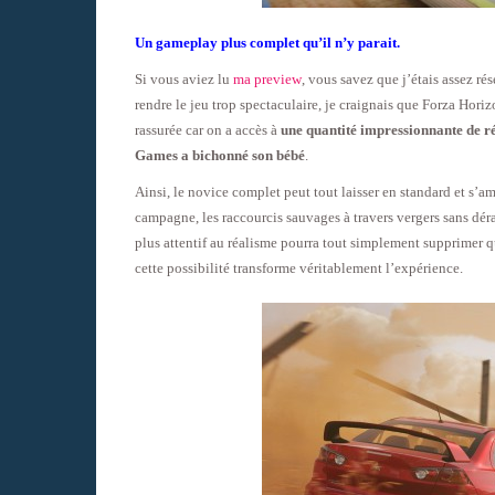
Un gameplay plus complet qu’il n’y parait.
Si vous aviez lu
ma preview
, vous savez que j’étais assez ré
rendre le jeu trop spectaculaire, je craignais que Forza Hori
rassurée car on a accès à
une quantité impressionnante de r
Games a bichonné son bébé
.
Ainsi, le novice complet peut tout laisser en standard et s’am
campagne, les raccourcis sauvages à travers vergers sans dé
plus attentif au réalisme pourra tout simplement supprimer 
cette possibilité transforme véritablement l’expérience.