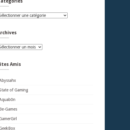
atégories
atégories
rchives
rchives
ites Amis
Abyssahx
State of Gaming
Aquab0n
Be-Games
GamerGirl
GeekBox