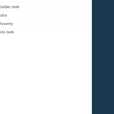
Golden Geek
JulSa
Roxarmy
Site Geek