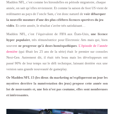
Madden NFL, c’est comme les hirondelles en période migratoire, chaque
année, on sait qu’elles reviennent. Et comme la saison de foot US vient de
redémarrer au pays de l’oncle Sam, c’est donc naturel de
voir débarquer
la nouvelle mouture d’une des plus célèbres licences sportives du jeu
vidéo
. Et cette année, le résultat s’avère très satisfaisant…
Madden NFL, c’est l’équivalent de FIFA aux États-Unis,
une licence
hyper populaire
, très rémunératrice pour Electronic Arts mais qui, bien
souvent
ne progresse qu’à doses homéopathiques
.
L’épisode de l’année
dernière
(qui fêtait les 25 ans de la série) était le premier sur consoles
Next-Gen. Autrement dit, il était très beau mais les développeurs ont
passé 90% de leur temps sur le défi technique, laissant derrière eux une
version sans grande nouveauté de gameplay.
Or Madden NFL 15 (les dieux du marketing m’expliqueront un jour les
mystères derrière la numérotation des jeux) propose cette année son
lot de nouveautés et, une fois n’est pas coutume, elles sont nombreuses
et intéressantes.