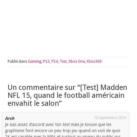
Publié dans
Gaming
,
PS3
,
PS4
,
Test
,
Xbox One
,
Xbox360
Un commentaire sur “
[Test] Madden
NFL 15, quand le football américain
envahit le salon
”
18 septembre 2014
Arsh
Je suis assez d’accord avec ton test mais je toruve que les
graphisme font encore un peu trop jeu quand on voit de quoi
2K est capable avec la NBA et surtout au niveau du public qui