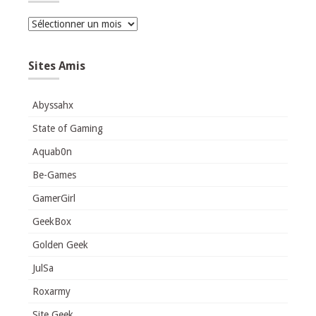
Archives
Sites Amis
Abyssahx
State of Gaming
Aquab0n
Be-Games
GamerGirl
GeekBox
Golden Geek
JulSa
Roxarmy
Site Geek