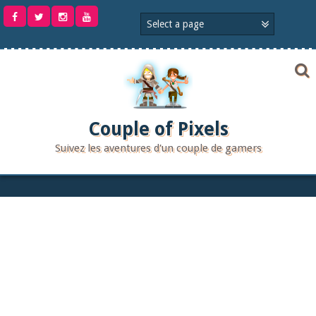
Aller
au
contenu
Couple of Pixels
Suivez les aventures d'un couple de gamers