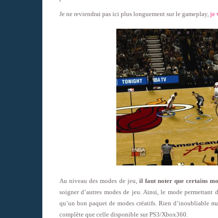
Je ne reviendrai pas ici plus longuement sur le gameplay,
je 
Au niveau des modes de jeu,
il faut noter que certains m
soigner d’autres modes de jeu. Ainsi, le mode permettant d
qu’un bon paquet de modes créatifs. Rien d’inoubliable m
complète que celle disponible sur PS3/Xbox360.