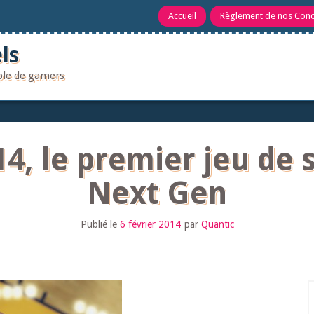
Accueil
Règlement de nos Con
ls
uple de gamers
14, le premier jeu de 
Next Gen
Publié le
6 février 2014
par
Quantic
R