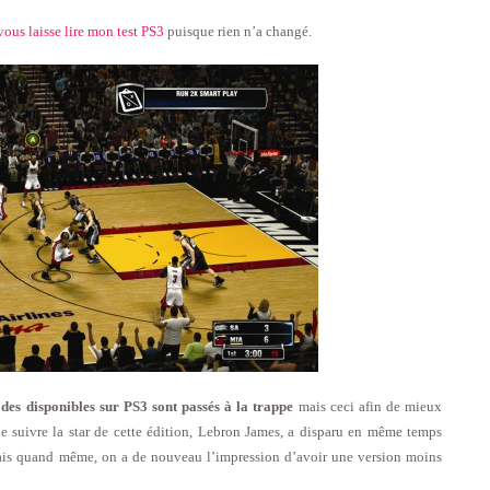
vous laisse lire mon test PS3
puisque rien n’a changé.
odes disponibles sur PS3 sont passés à la trappe
mais ceci afin de mieux
e suivre la star de cette édition, Lebron James, a disparu en même temps
ais quand même, on a de nouveau l’impression d’avoir une version moins