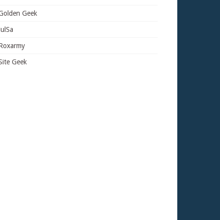
Golden Geek
JulSa
Roxarmy
Site Geek