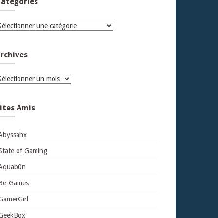
atégories
atégories
rchives
rchives
ites Amis
Abyssahx
State of Gaming
Aquab0n
Be-Games
GamerGirl
GeekBox