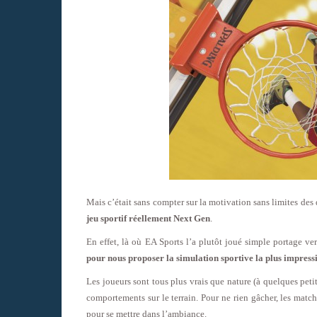
Mais c’était sans compter sur la motivation sans limites des 
jeu sportif réellement Next Gen
.
En effet, là où EA Sports l’a plutôt joué simple portage ve
pour nous proposer la simulation sportive la plus impres
Les joueurs sont tous plus vrais que nature (à quelques peti
comportements sur le terrain. Pour ne rien gâcher, les mat
pour se mettre dans l’ambiance.