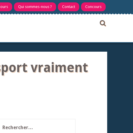
cours
Qui sommes-nous ?
Contact
Concours
sport vraiment
echercher :