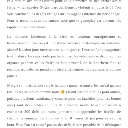
et à mesure des coups portés pour vous permettre de déclencher des «
Hyper », ici appelée X-Ray, particulièrement violents et jouissifs où l’on
voit carrément les dégâts infligés sur les organes internes du personnage.
Pour le reste, nous avons surtout noté que le gameplay est devenu très
rapide et c’est tant mieux.
La violence inhérente à la série est toujours omniprésente et
heureusement, mais on est loin d’une violence anatomique ou malsaine.
Mortal Kombat
joue ouvertement sur le gore et l’excessif pour supprimer
tout malaise. Le sang coule par hectolitre, les vêtements se déchirent, les
organes pendent et les fatalities font penser à de la boucherie fine et
reconnaissons-le, on prend son pied à démembrer son adversaire comme
jamais.
Malgré son orientation vers le hardcore gamer assumée, les casual gamers
(ou les moins doués comme nous
) n’ont pas été oubliés pour autant,
puisque plusieurs tutoriaux, y compris pour les fatalities (une très bonne
idée) sont disponibles en plus de l’énorme mode Tower consistant à
enchainer 300 défis qui vous permettront d’apprendre les ficelles de
chaque personnage. On annonce 8 à 10 heures de jeu pour en venir à
bout. Et si l’on est coincé par un des défis, il sera possible de le débloquer