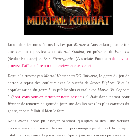
Lundi dernier, nous étions invités par
Warner
à Amsterdam pour tester
une version « preview » de
Mortal Kombat
, en présence de
Hans Lo
(Senior Producer) et
Erin Piepergerdes
(Associate Producer)
dont vous
pouvez d’ailleurs lire notre interview exclusive ici
.
Depuis le très moyen
Mortal Kombat vs DC Universe
, le genre du jeu de
baston a repris des couleurs avec le succès de
Street Fighter IV
et la
popularisation du genre à un public plus casual avec
Marvel Vs Capcom
3
(
dont vous pouvez retrouver notre test ici
), il était donc tentant pour
Warner
de remettre au gout du jour une des licences les plus connues du
genre, encore fallait-il bien le faire…
Nous avons donc pu essayer pendant quelques heures, une version
preview avec une bonne dizaine de personnages jouables et la presque
totalité des options du jeu activées. Après quoi, nous avons pu suivre une