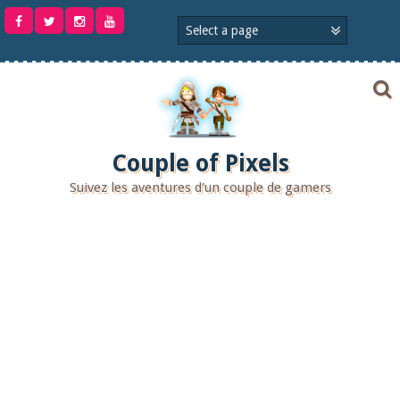
Aller
au
contenu
Couple of Pixels
Suivez les aventures d'un couple de gamers