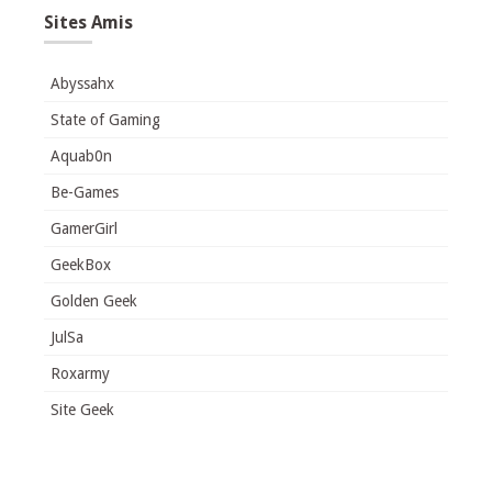
Sites Amis
Abyssahx
State of Gaming
Aquab0n
Be-Games
GamerGirl
GeekBox
Golden Geek
JulSa
Roxarmy
Site Geek