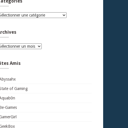
atégories
atégories
rchives
rchives
ites Amis
Abyssahx
State of Gaming
Aquab0n
Be-Games
GamerGirl
GeekBox