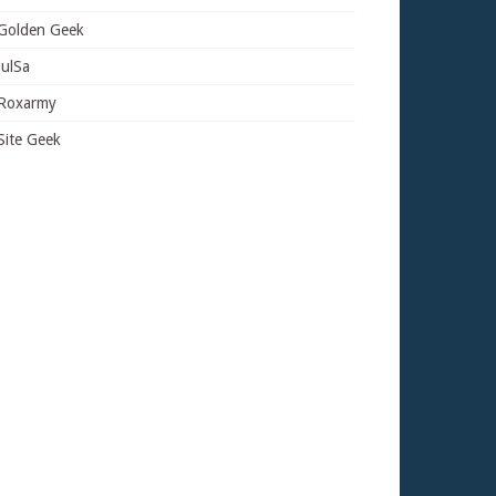
Golden Geek
JulSa
Roxarmy
Site Geek