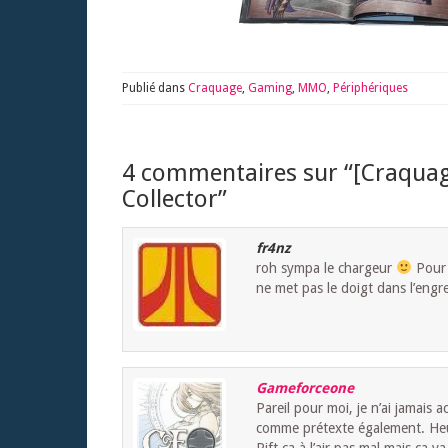
Publié dans
Craquage
,
Gaming
,
MMO
,
Périphériques
4 commentaires sur “
[Craquag
Collector
”
fr4nz
roh sympa le chargeur
Pour R
ne met pas le doigt dans l’eng
Gameforceone
Pareil pour moi, je n’ai jamais a
comme prétexte également. Heu
Rift ça à l’air pas mal mais ça