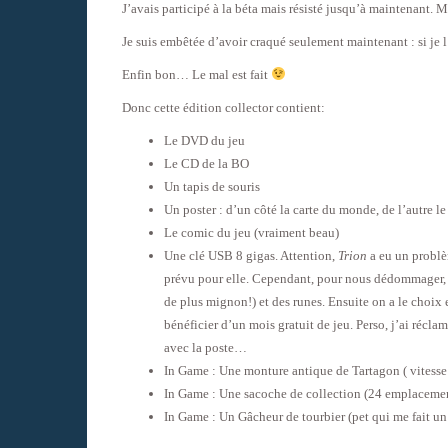
J’avais participé à la béta mais résisté jusqu’à maintenant. M
Je suis embêtée d’avoir craqué seulement maintenant : si je 
Enfin bon… Le mal est fait
Donc cette édition collector contient:
Le DVD du jeu
Le CD de la BO
Un tapis de souris
Un poster : d’un côté la carte du monde, de l’autre le 
Le comic du jeu (vraiment beau)
Une clé USB 8 gigas. Attention,
Trion
a eu un problème
prévu pour elle. Cependant, pour nous dédommager, l’
de plus mignon!) et des runes. Ensuite on a le choix 
bénéficier d’un mois gratuit de jeu. Perso, j’ai récla
avec la poste…
In Game : Une monture antique de Tartagon ( vitesse 
In Game : Une sacoche de collection (24 emplacements
In Game : Un Gâcheur de tourbier (pet qui me fait u