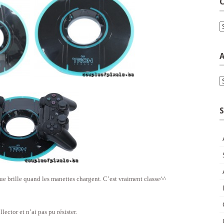
C
C
A
A
S
sque brille quand les manettes chargent. C’est vraiment classe^^
lector et n’ai pas pu résister.