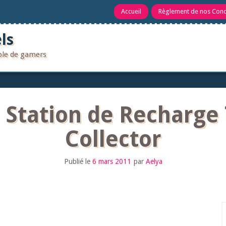
Accueil
Règlement de nos Con
ls
uple de gamers
 Station de Recharge T
Collector
Publié le
6 mars 2011
par
Aelya
R