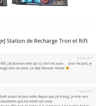
e] Station de Recharge Tron et Rift
6 mars 2011
ift, j’ai plusieurs amis qui s’y sont mis aussi … pour ma part, je
renage dans les mmo, j’ai déjà Monster Hunter
7 mars 2011
cheté autant de jeux vidéo depuis que j’ai le blog. Je m’en sers
reusement que ma moitié suit aussi.
 va me bouffer trop de temps si je commence à me mettre dedans.