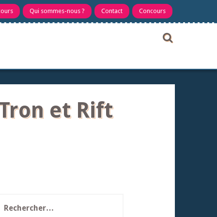
cours
Qui sommes-nous ?
Contact
Concours
ron et Rift
echercher :