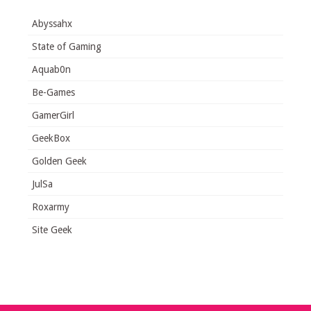
Abyssahx
State of Gaming
Aquab0n
Be-Games
GamerGirl
GeekBox
Golden Geek
JulSa
Roxarmy
Site Geek