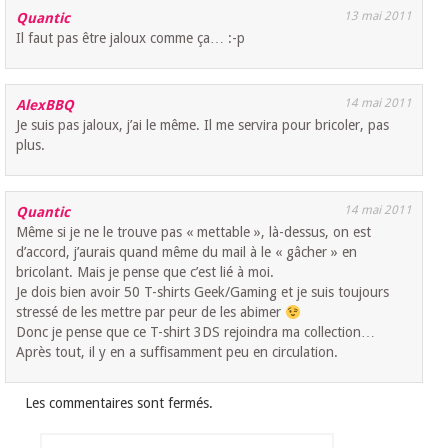
13 mai 2011
Quantic
Il faut pas être jaloux comme ça… :-p
14 mai 2011
AlexBBQ
Je suis pas jaloux, j’ai le même. Il me servira pour bricoler, pas
plus.
14 mai 2011
Quantic
Même si je ne le trouve pas « mettable », là-dessus, on est
d’accord, j’aurais quand même du mail à le « gâcher » en
bricolant. Mais je pense que c’est lié à moi.
Je dois bien avoir 50 T-shirts Geek/Gaming et je suis toujours
stressé de les mettre par peur de les abimer
Donc je pense que ce T-shirt 3DS rejoindra ma collection…
Après tout, il y en a suffisamment peu en circulation.
Les commentaires sont fermés.
Rechercher :