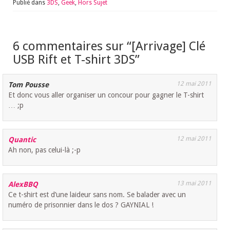
Publié dans
3DS
,
Geek
,
Hors Sujet
6 commentaires sur “
[Arrivage] Clé
USB Rift et T-shirt 3DS
”
12 mai 2011
Tom Pousse
Et donc vous aller organiser un concour pour gagner le T-shirt
… ;p
12 mai 2011
Quantic
Ah non, pas celui-là ;-p
13 mai 2011
AlexBBQ
Ce t-shirt est d’une laideur sans nom. Se balader avec un
numéro de prisonnier dans le dos ? GAYNIAL !